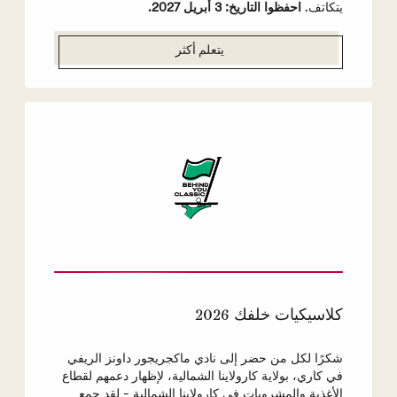
يتكاتف.
احفظوا التاريخ: 3 أبريل 2027.
يتعلم أكثر
كلاسيكيات خلفك 2026
شكرًا لكل من حضر إلى نادي ماكجريجور داونز الريفي
في كاري، بولاية كارولاينا الشمالية، لإظهار دعمهم لقطاع
الأغذية والمشروبات في كارولاينا الشمالية - لقد جمع