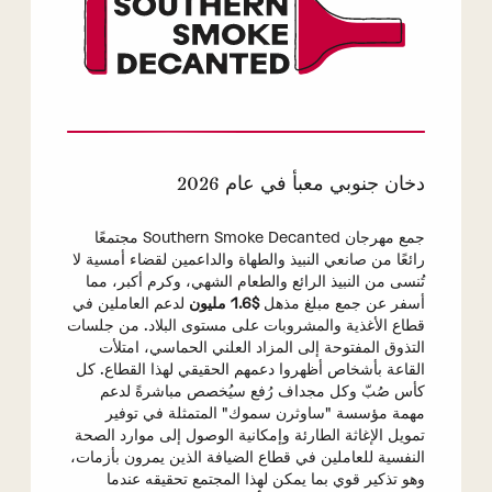
دخان جنوبي معبأ في عام 2026
جمع مهرجان Southern Smoke Decanted مجتمعًا
رائعًا من صانعي النبيذ والطهاة والداعمين لقضاء أمسية لا
تُنسى من النبيذ الرائع والطعام الشهي، وكرم أكبر، مما
أسفر عن جمع مبلغ مذهل
$1.6 مليون
لدعم العاملين في
قطاع الأغذية والمشروبات على مستوى البلاد. من جلسات
التذوق المفتوحة إلى المزاد العلني الحماسي، امتلأت
القاعة بأشخاص أظهروا دعمهم الحقيقي لهذا القطاع. كل
كأس صُبّ وكل مجداف رُفع سيُخصص مباشرةً لدعم
مهمة مؤسسة "ساوثرن سموك" المتمثلة في توفير
تمويل الإغاثة الطارئة وإمكانية الوصول إلى موارد الصحة
النفسية للعاملين في قطاع الضيافة الذين يمرون بأزمات،
وهو تذكير قوي بما يمكن لهذا المجتمع تحقيقه عندما