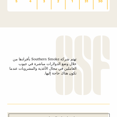
0
0
0
0
0
0
0
5
4
3
2
1
31
30
حدث,
حدث,
حدث,
حدث,
حدث,
حدث,
حدث,
تهتم شركة Southern Smoke بأفرادها من
خلال وضع الدولارات مباشرة في جيوب
العاملين في مجال الأغذية والمشروبات عندما
تكون هناك حاجة إليها.