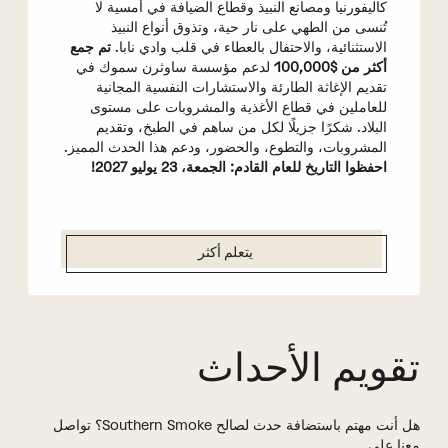
كاليفورنيا ومصانع النبيذ وقطاع الضيافة في أمسية لا
تُنسى من الطهي على نار حية، وتذوق أنواع النبيذ
الاستثنائية، والاحتفال بالعطاء في قلب وادي نابا.
تم جمع
أكثر من $100,000
لدعم مؤسسة ساوثرن سموك في
تقديم الإغاثة الطارئة والاستشارات النفسية المجانية
للعاملين في قطاع الأغذية والمشروبات على مستوى
البلاد. شكرًا جزيلًا لكل من ساهم في الطبخ، وتقديم
المشروبات، والتطوع، والحضور، ودعم هذا الحدث المميز.
احفظوا التاريخ للعام القادم: الجمعة، 23 يوليو 2027!
يتعلم أكثر
تقويم الأحداث
هل أنت مهتم باستضافة حدث لصالح Southern Smoke؟ تواصل
معنا على