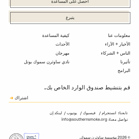
احصل على المساعدة
يتبرع
معلومات عنا
كيفية المساعدة
الأخبار + الآراء
الأحداث
الناس + الشركاء
مهرجان
تأثيرنا
نادي ساوثرن سموك بوتل
البرامج
قم بتنشيط صندوق الوارد الخاص بك.
الاشتراك
اشتراك
الكابتشا
انستجرام
فيسبوك
يوتيوب
لينكد إن
تابعنا:
info@southernsmoke.org
تواصل معنا:
© 2026 مؤسسة ساوثرن سموك.