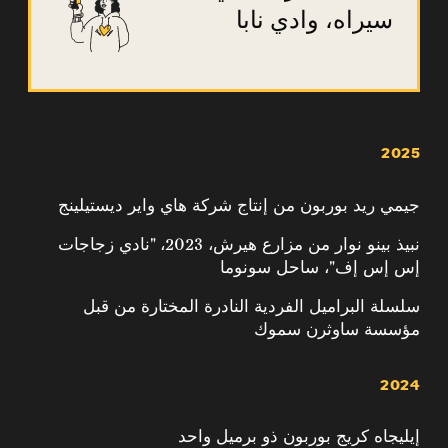
سيراه، وادي نابا
2025
جيمي ريد بوربون من إنتاج شركة هاي واير ديستيلينج
نبيذ بينو نوار من مزارع هيرش، 2023، "نادي زجاجات
إس إس إف"، ساحل سونوما
سلسلة البراميل الفردية النادرة المختارة من قبل
مؤسسة ساوثرن سموك
2024
إيليجاه كريج بوربون ذو برميل واحد