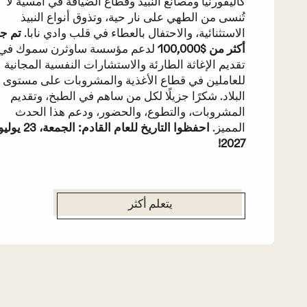
كاليفورنيا ومصانع النبيذ وقطاع الضيافة في أمسية لا
تُنسى من الطهي على نار حية، وتذوق أنواع النبيذ
الاستثنائية، والاحتفال بالعطاء في قلب وادي نابا.
تم ج
أكثر من $100,000
لدعم مؤسسة ساوثرن سموك في
تقديم الإغاثة الطارئة والاستشارات النفسية المجانية
للعاملين في قطاع الأغذية والمشروبات على مستوى
البلاد. شكرًا جزيلًا لكل من ساهم في الطبخ، وتقديم
المشروبات، والتطوع، والحضور، ودعم هذا الحدث
المميز.
احفظوا التاريخ للعام القادم: الجمعة، 23 يو
2027!
يتعلم أكثر