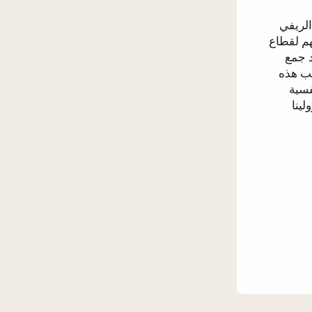
الريفي
هم لقطاع
د جمع
ب هذه
فسية
رولينا