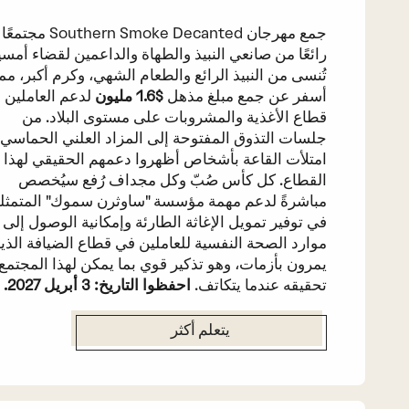
جمع مهرجان Southern Smoke Decanted مجتمعًا
رائعًا من صانعي النبيذ والطهاة والداعمين لقضاء أمسية
تُنسى من النبيذ الرائع والطعام الشهي، وكرم أكبر، مم
أسفر عن جمع مبلغ مذهل
$1.6 مليون
لدعم العاملين 
قطاع الأغذية والمشروبات على مستوى البلاد. من
جلسات التذوق المفتوحة إلى المزاد العلني الحماسي،
امتلأت القاعة بأشخاص أظهروا دعمهم الحقيقي لهذا
القطاع. كل كأس صُبّ وكل مجداف رُفع سيُخصص
مباشرةً لدعم مهمة مؤسسة "ساوثرن سموك" المتمثل
في توفير تمويل الإغاثة الطارئة وإمكانية الوصول إلى
موارد الصحة النفسية للعاملين في قطاع الضيافة الذي
يمرون بأزمات، وهو تذكير قوي بما يمكن لهذا المجتمع
تحقيقه عندما يتكاتف.
احفظوا التاريخ: 3 أبريل 2027.
يتعلم أكثر