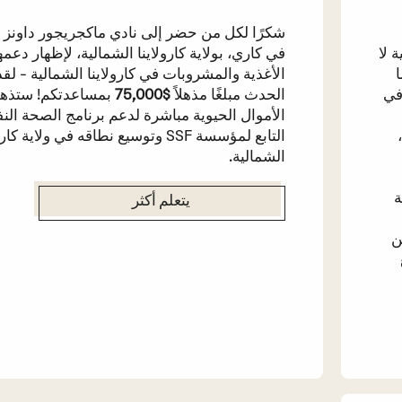
شكرًا لكل من حضر إلى نادي ماكجريجور داونز 
 لا
في كاري، بولاية كارولاينا الشمالية، لإظهار دعم
ا
الأغذية والمشروبات في كارولاينا الشمالية - لق
في
الحدث مبلغًا مذهلاً
$75,000
بمساعدتكم! ستذه
الأموال الحيوية مباشرة لدعم برنامج الصحة الن
التابع لمؤسسة SSF وتوسيع نطاقه في ولاية كا
الشمالية.
ة
يتعلم أكثر
ن