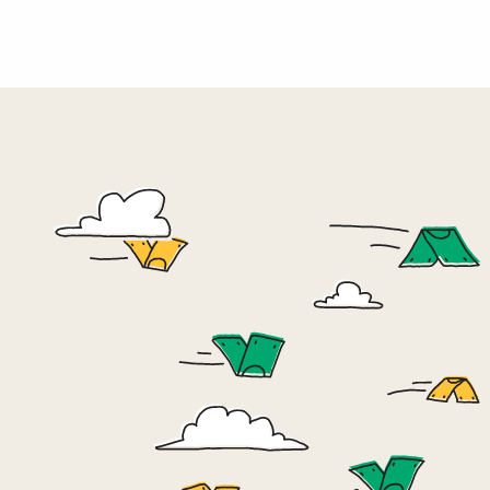
تأثيرنا
54
يتم توف