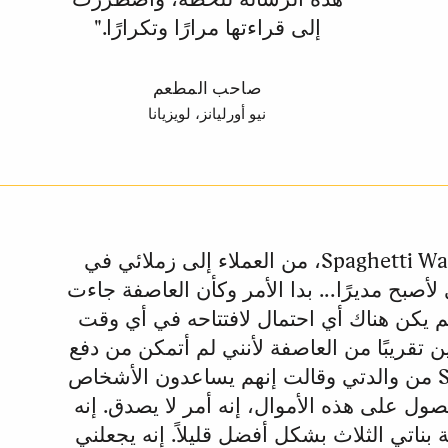
إلى قراءتها مرارًا وتكرارًا."
صاحب المطعم
نيو أورليانز، لويزيانا
"كنا مثل العائلة في مطعم Spaghetti Warehouse، من العملاء إلى زملائي في
 لأصبح مديرًا... بدا الأمر وكأن العاصفة جاءت
م يكن هناك أي احتمال لافتتاحه في أي وقت
تقريبًا من العاصفة لأنني لم أتمكن من دفع
الإيجار. سمعت عن Southern Smoke من والدتي وقالت إنهم يساعدون الأشخاص
ول على هذه الأموال، إنه أمر لا يصدق. إنه
بناتي الثلاث بشكل أفضل قليلاً. إنه يجعلني