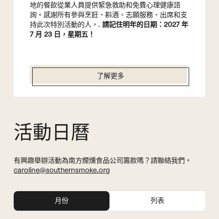
地的餐飲從業人員提供緊急救助和免費心理健康諮
詢。感謝所有參與烹飪、斟酒、志願服務、出席和支
持此次特別活動的人。.
請記住明年的日期：2027 年
7 月 23 日，星期五！
了解更多
活動日曆
有興趣舉辦活動為南方煙燻食品公司籌款嗎？請聯絡我們。
caroline@southernsmoke.org
活
活
动
动
月份
列表
视
搜
图