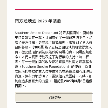
南方煙燻酒 2026 年裝瓶
Southern Smoke Decanted 將眾多釀酒師、廚師和
支持者聚集在一起，共同度過了一個難忘的下午，品
嚐了美酒佳餚，更展現了慷慨精神，籌集到了令人矚
目的善款。
$160萬
為了支持全國各地的餐飲從業人
員，從品鑑環節到氣氛熱烈的現場拍賣，現場座無虛
席，人們以實際行動表達了對行業的支持。每一杯
酒、每一份競拍牌的收益都將直接用於南方煙熏基金
會（Southern Smoke Foundation）的使命：為身
處困境的餐飲從業人員提供緊急救助資金和心理健康
資源。這有力地證明了，當這個行業團結一心時，能
夠創造多麼巨大的力量。.
請記住2027年4月3日這個
日期。.
了解更多