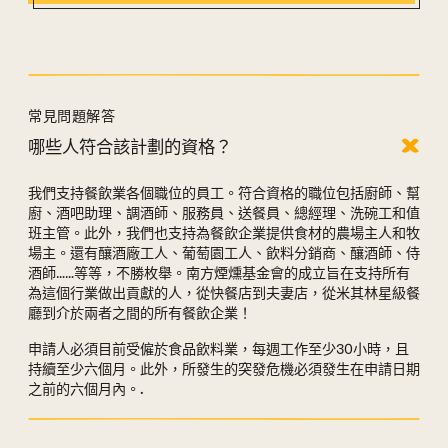
常見問題解答
以下是常見問題的答案。.
哪些人符合該計劃的資格？
我們支持餐飲業各個職位的員工。符合資格的職位包括廚師、幫
廚、酒吧助理、調酒師、服務員、送餐員、總經理、洗碗工和值
班主管。此外，我們也支持為餐飲企業提供食材的農場主人和牧
場主。還有釀酒廠工人、葡萄園工人、飲料分銷商、釀酒師、侍
酒師……等等，不勝枚舉。南方煙燻基金會的成立旨在支持所有
為這個行業做出貢獻的人，從快餐店到夫妻店，從米其林星級餐
廳到介於兩者之間的所有餐飲企業！
申請人必須目前受僱於食品飲料業，每週工作至少30小時，且
持續至少六個月。此外，所發生的突發危機必須發生在申請日期
之前的六個月內。.