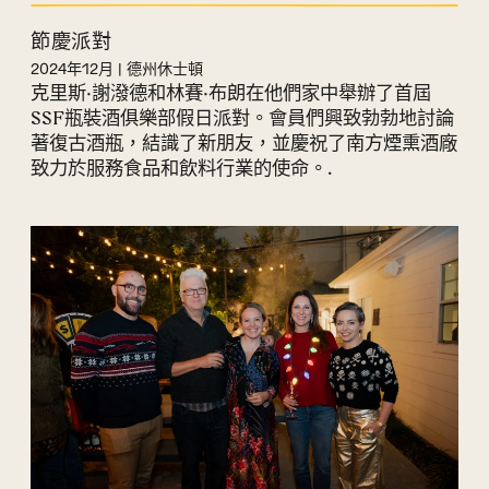
節慶派對
2024年12月 | 德州休士頓
克里斯·謝潑德和林賽·布朗在他們家中舉辦了首屆
SSF瓶裝酒俱樂部假日派對。會員們興致勃勃地討論
著復古酒瓶，結識了新朋友，並慶祝了南方煙熏酒廠
致力於服務食品和飲料行業的使命。.