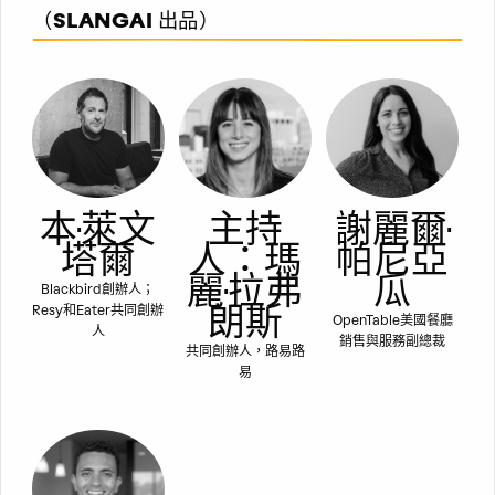
（SLANGAI 出品）
本·萊文
主持
謝麗爾·
塔爾
人：瑪
帕尼亞
麗·拉弗
瓜
Blackbird創辦人；
朗斯
Resy和Eater共同創辦
OpenTable美國餐廳
人
銷售與服務副總裁
共同創辦人，路易路
易