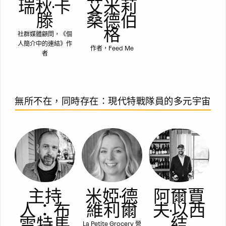
瑞秋·卡
艾米莉
滕
桑德伯
格
社群媒體顧問，《個
人簡介中的連結》作
作者，Feed Me
者
無所不在，同時存在：現代特戰隊員的多元宇宙
主持
米婭·德
阿爾賈
人：布
維利爾
夫·以西
雷特馬
結
La Petite Grocery 營