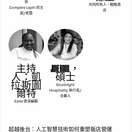
良
共同所有人，戰略酒
Compère Lapin 的主
店
廚/老闆
主持
JUNE RODIL，
人：凱
碩士
拉·斯圖
Goodnight
爾特
Hospitality 執行長/
合夥人
Eater資深編輯
超越後台：人工智慧技術如何重塑飯店營運