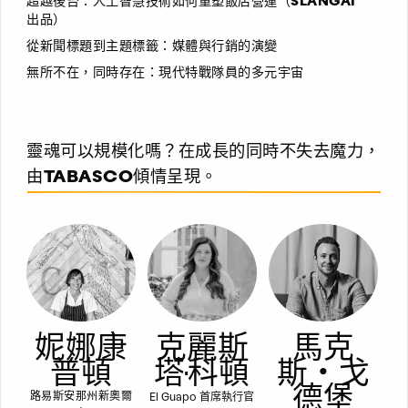
超越後台：人工智慧技術如何重塑飯店營運（SLANGAI
出品）
從新聞標題到主題標籤：媒體與行銷的演變
無所不在，同時存在：現代特戰隊員的多元宇宙
靈魂可以規模化嗎？在成長的同時不失去魔力，
由TABASCO傾情呈現。
妮娜康
克麗斯
馬克
普頓
塔·科頓
斯‧戈
德堡
El Guapo 首席執行官
路易斯安那州新奧爾