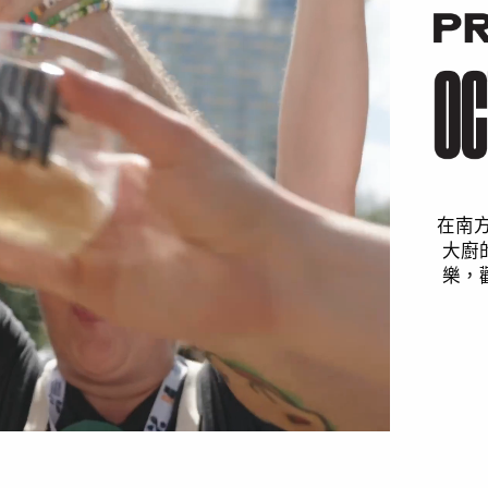
在南
大廚
樂，