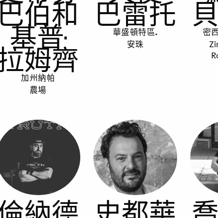
巴伯和
巴雷托
基普·
華盛頓特區.
密
安珠
Zi
拉姆齊
R
加州納帕
農場
倫納德
史都華