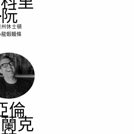
和科里
·阮
德州休士頓
小龍蝦麵條
亞倫
富蘭克