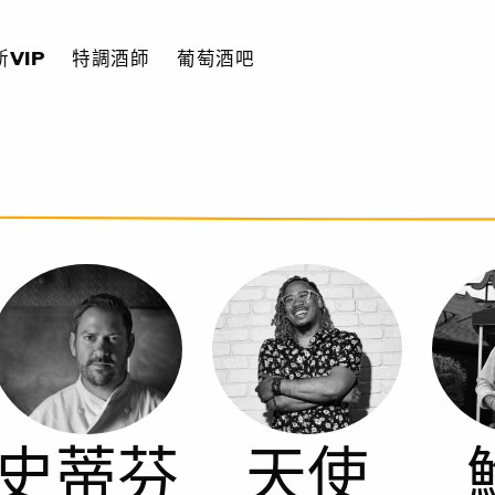
VIP
特調酒師
葡萄酒吧
史蒂芬
天使