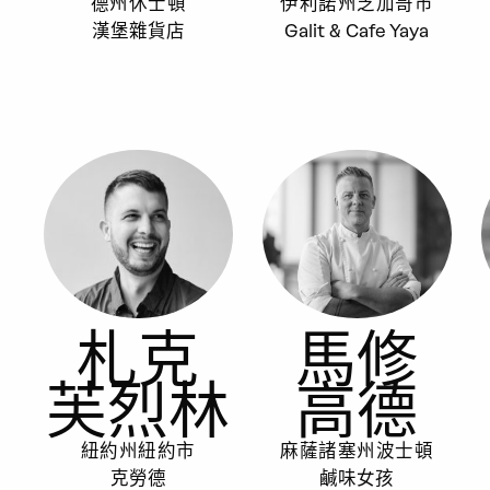
德州休士頓
伊利諾州芝加哥市
漢堡雜貨店
Galit & Cafe Yaya
札克
馬修
芙烈林
高德
紐約州紐約市
麻薩諸塞州波士頓
克勞德
鹹味女孩