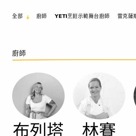
全部
廚師
YETI烹飪示範舞台廚師
雷克薩斯
廚師
布列塔
林賽