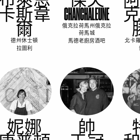
卡斯韋
CHANCHALEUNE
爾
俄克拉荷馬州俄克拉
荷馬城
馬德老廚房酒吧
德州休士頓
北卡
拉圖利
妮娜
帥