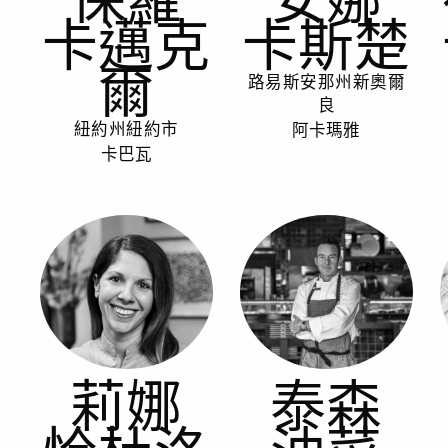
卡邁克
卡斯楚
爾
路易斯安那州新奧爾
良
阿卡瑪雅
紐約州紐約市
卡巴瓦
莉娜
泰森