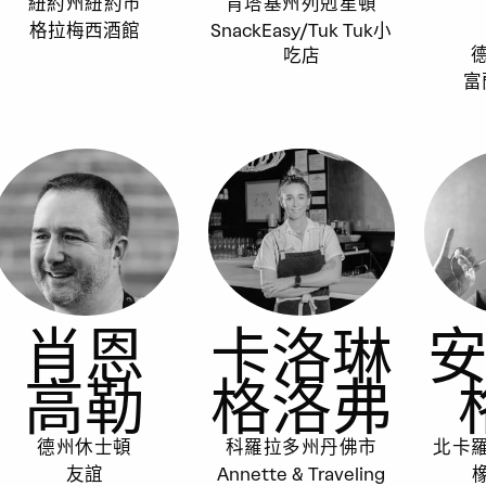
紐約州紐約市
肯塔基州列剋星頓
格拉梅西酒館
SnackEasy/Tuk Tuk小
吃店
富
肖恩
卡洛琳
高勒
格洛弗
德州休士頓
科羅拉多州丹佛市
北卡
友誼
Annette & Traveling