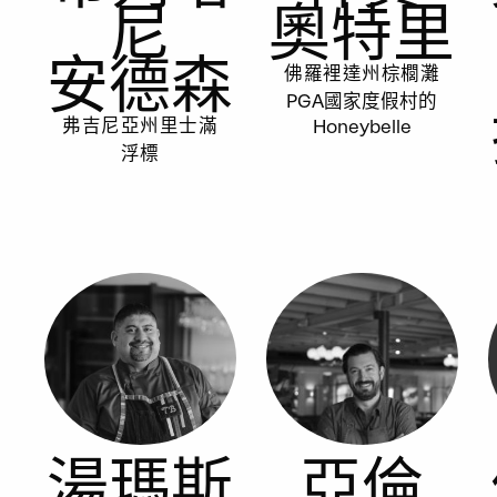
尼
奧特里
安德森
佛羅裡達州棕櫚灘
PGA國家度假村的
Honeybelle
弗吉尼亞州里士滿
浮標
湯瑪斯
亞倫