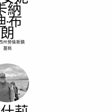
卡納
迪-布
朗
西州勞倫斯鎮
薑桃
阿什莉