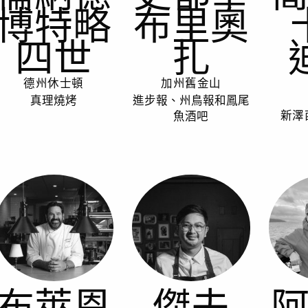
博特略
布里奧
四世
扎
德州休士頓
加州舊金山
真理燒烤
進步報、州鳥報和鳳尾
魚酒吧
新澤
布萊恩
傑夫