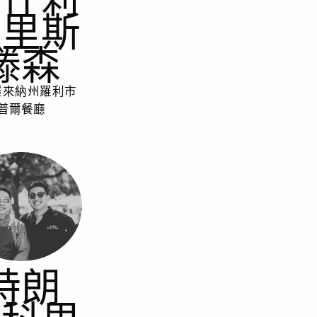
克里斯
滕森
羅來納州羅利市
普爾餐廳
特朗