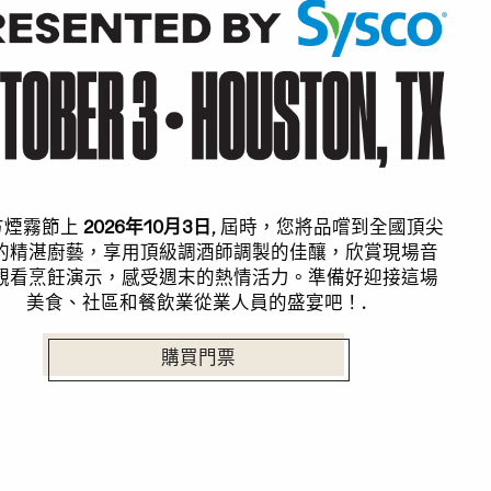
方煙霧節上
2026年10月3日
, 屆時，您將品嚐到全國頂尖
的精湛廚藝，享用頂級調酒師調製的佳釀，欣賞現場音
觀看烹飪演示，感受週末的熱情活力。準備好迎接這場
美食、社區和餐飲業從業人員的盛宴吧！.
購買門票