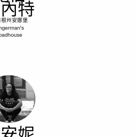
貝內特
西根州安娜堡
ngerman's
oadhouse
喬安妮