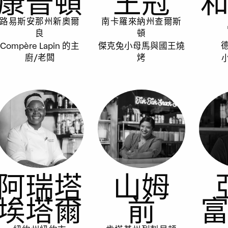
康普頓
王冠
路易斯安那州新奧爾
南卡羅來納州查爾斯
良
頓
Compère Lapin 的主
傑克兔小母馬與國王燒
廚/老闆
烤
阿瑞塔
山姆
埃塔爾
前