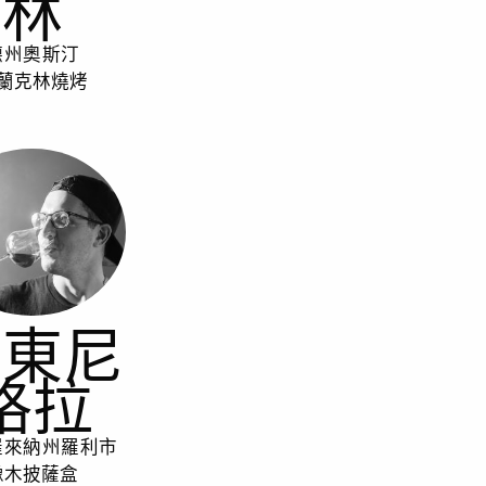
林
德州奧斯汀
蘭克林燒烤
安東尼
格拉
羅來納州羅利市
橡木披薩盒