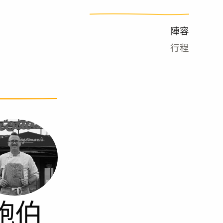
陣容
行程
鮑伯