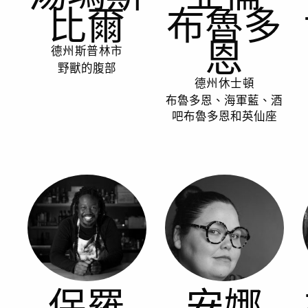
比爾
布魯多
恩
德州斯普林市
野獸的腹部
德州休士頓
布魯多恩、海軍藍、酒
吧布魯多恩和英仙座
保羅
安娜