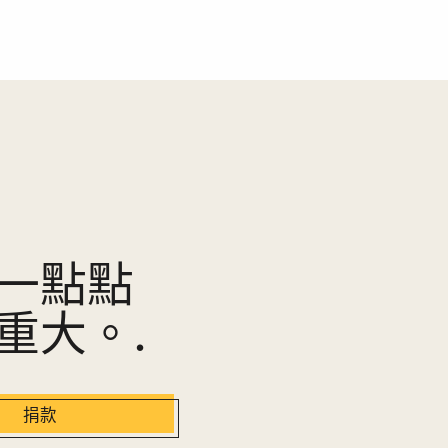
一點點
重大。.
捐款