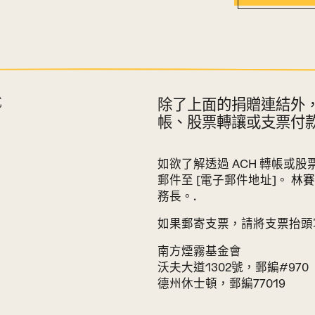
除了上面的捐贈連結外，
式
帳、股票轉讓或支票付款
式部分
如欲了解透過 ACH 轉帳或
郵件至 [電子郵件地址]。
林賽
務長。.
如果郵寄支票，請將支票抬頭
南方煙霧基金會
沃夫大道1302號，郵編#970
德州休士頓，郵編77019