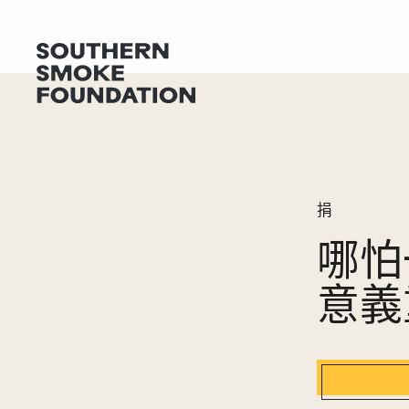
捐
捐
哪怕
意義