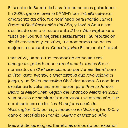
El talento de Barreto le ha valido numerosos galardones.
En 2020, ganó el premio RAMMY por
Estrella culinaria
emergente del año
, fue nominado para
Premio James
Beard al Chef Revelación del Año
, y llevó a Anju a ser
clasificado como el restaurante #1 en
Washingtoniano
“Lista de ”Los 100 Mejores Restaurantes”. Su reputación
siguió creciendo y, en 2021, fue nombrado uno de los
mejores restaurantes.
Comida y vino
El mejor chef novel.
Para 2022, Barreto fue reconocido como un
Chef
emergente galardonado con el premio James Beard
nominado, un
Chef seleccionado por James Beard para
la lista Taste Twenty
, a
Chef estrella que revoluciona el
juego
, y un
Salud masculina
Chef destacado. Su continua
excelencia le valió una nominación para
Premio James
Beard al Mejor Chef: Región del Atlántico Medio
en 2022
y un puesto de semifinalista en 2024. Ese mismo año, fue
nombrado uno de los
Los 14 mejores chefs de
Washington D.C.
por
Lujo moderno en Washington D.C.
y
ganó el prestigioso
Premio RAMMY al Chef del Año
.
Más allá de los elogios, Barreto es conocido por expandir