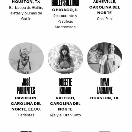
BAILEY SULLIVAN
HOUSTON, TX
ASHEVILLE,
Barbacoa de Gatlin,
CAROLINA DEL
CHICAGO, IL
aletas y plumas de
NORTE
Restaurante y
Gatlin
Chai Pani
Pastificio
Monteverde
JOSÉ
CHEETIE
RYAN
PARIENTES
KUMAR
LACHAINE
DAVIDSON,
RALEIGH,
HOUSTON, TX
CAROLINA DEL
CAROLINA DEL
NORTE, EE.UU.
NORTE
Parientes
Ajja y el Gran Gato