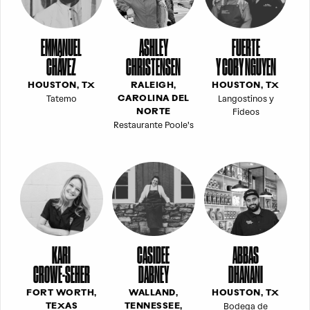
EMMANUEL
ASHLEY
FUERTE
CHÁVEZ
CHRISTENSEN
Y CORY NGUYEN
HOUSTON, TX
RALEIGH,
HOUSTON, TX
Tatemo
Langostinos y
CAROLINA DEL
Fideos
NORTE
Restaurante Poole's
KARI
CASIDEE
ABBAS
CROWE-SEHER
DABNEY
DHANANI
FORT WORTH,
WALLAND,
HOUSTON, TX
Bodega de
TEXAS
TENNESSEE,