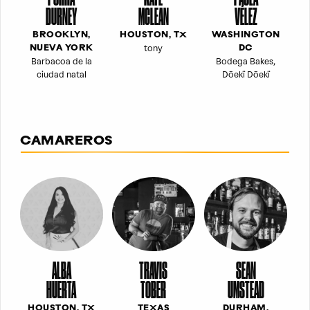
DURNEY
MCLEAN
VÉLEZ
BROOKLYN,
HOUSTON, TX
WASHINGTON
tony
NUEVA YORK
DC
Barbacoa de la
Bodega Bakes,
ciudad natal
Dōekï Dōekï
CAMAREROS
ALBA
TRAVIS
SEAN
HUERTA
TOBER
UMSTEAD
HOUSTON, TX
TEXAS
DURHAM,