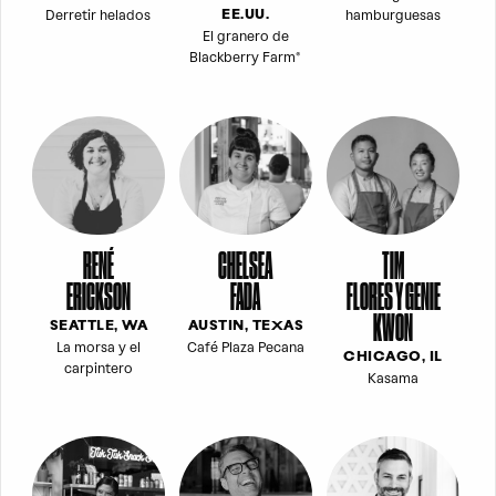
Derretir helados
hamburguesas
EE.UU.
El granero de
Blackberry Farm®
RENÉ
CHELSEA
TIM
ERICKSON
FADA
FLORES Y GENIE
KWON
SEATTLE, WA
AUSTIN, TEXAS
La morsa y el
Café Plaza Pecana
CHICAGO, IL
carpintero
Kasama