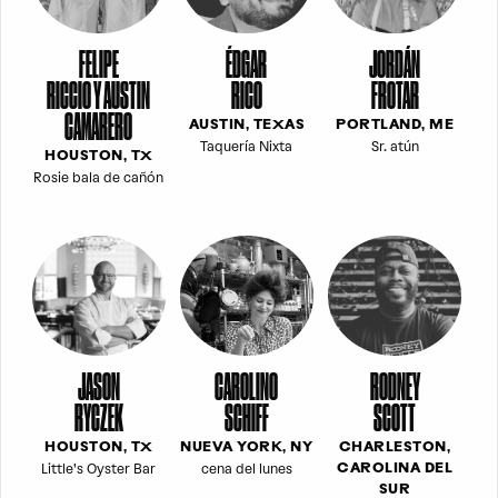
FELIPE
ÉDGAR
JORDÁN
RICCIO Y AUSTIN
RICO
FROTAR
CAMARERO
AUSTIN, TEXAS
PORTLAND, ME
Taquería Nixta
Sr. atún
HOUSTON, TX
Rosie bala de cañón
JASON
CAROLINO
RODNEY
RYCZEK
SCHIFF
SCOTT
HOUSTON, TX
NUEVA YORK, NY
CHARLESTON,
Little's Oyster Bar
cena del lunes
CAROLINA DEL
SUR