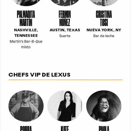
PALMADITA
FERMIN
CRISTINA
MARTÍN
NÚÑEZ
TOSI
NASHVILLE,
AUSTIN, TEXAS
NUEVA YORK, NY
Suerte
Bar de leche
TENNESSEE
Martin's Bar-B-Que
mixto
CHEFS VIP DE LEXUS
PORRA
KATE
PAOLA