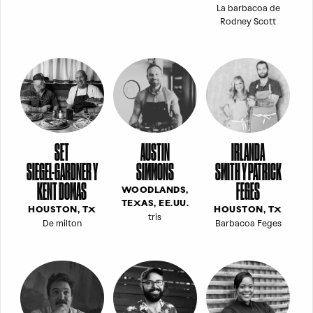
La barbacoa de
Rodney Scott
SET
AUSTIN
IRLANDA
SIEGEL-GARDNER Y
SIMMONS
SMITH Y PATRICK
KENT DOMAS
FEGES
WOODLANDS,
TEXAS, EE.UU.
HOUSTON, TX
HOUSTON, TX
tris
De milton
Barbacoa Feges