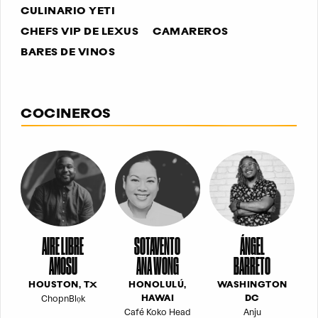
CULINARIO YETI
CHEFS VIP DE LEXUS
CAMAREROS
BARES DE VINOS
COCINEROS
AIRE LIBRE
SOTAVENTO
ÁNGEL
AMOSU
ANA WONG
BARRETO
HOUSTON, TX
HONOLULÚ,
WASHINGTON
ChopnBlọk
HAWAI
DC
Café Koko Head
Anju