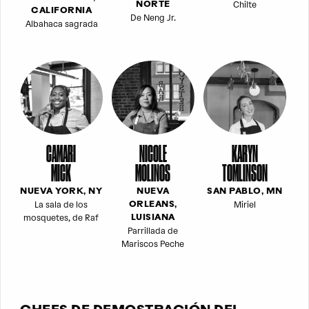
Chilte
NORTE
CALIFORNIA
De Neng Jr.
Albahaca sagrada
CAMARI
NICOLE
KARYN
MICK
MOLINOS
TOMLINSON
NUEVA YORK, NY
NUEVA
SAN PABLO, MN
La sala de los
Miriel
ORLEANS,
mosquetes, de Raf
LUISIANA
Parrillada de
Mariscos Peche