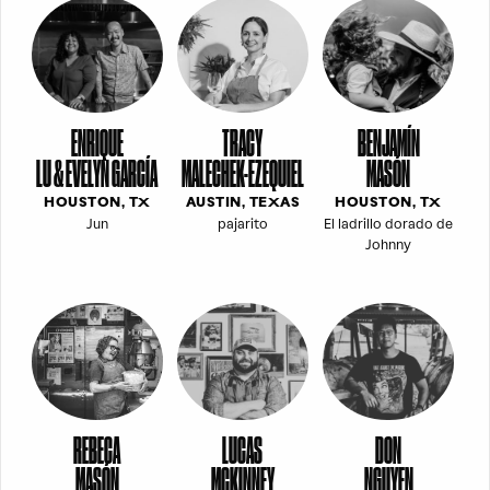
ENRIQUE
TRACY
BENJAMÍN
LU & EVELYN GARCÍA
MALECHEK-EZEQUIEL
MASÓN
HOUSTON, TX
AUSTIN, TEXAS
HOUSTON, TX
Jun
pajarito
El ladrillo dorado de
Johnny
REBECA
LUCAS
DON
MASÓN
MCKINNEY
NGUYEN