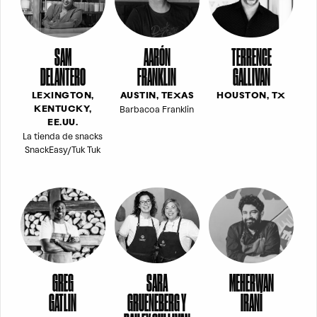
SAM
AARÓN
TERRENCE
DELANTERO
FRANKLIN
GALLIVAN
LEXINGTON,
AUSTIN, TEXAS
HOUSTON, TX
Barbacoa Franklin
KENTUCKY,
EE.UU.
La tienda de snacks
SnackEasy/Tuk Tuk
GREG
SARA
MEHERWAN
GATLIN
GRUENEBERG Y
IRANÍ