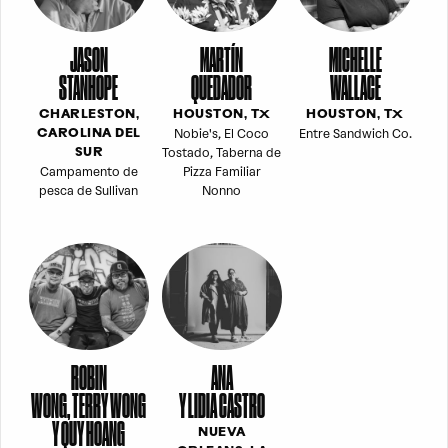
JASON
MARTÍN
MICHELLE
STANHOPE
QUEDADOR
WALLACE
CHARLESTON,
HOUSTON, TX
HOUSTON, TX
Nobie's, El Coco
Entre Sandwich Co.
CAROLINA DEL
Tostado, Taberna de
SUR
Campamento de
Pizza Familiar
pesca de Sullivan
Nonno
ROBIN
ANA
WONG, TERRY WONG
Y LIDIA CASTRO
Y QUY HOANG
NUEVA