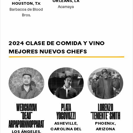
ORLEANS, LA
HOUSTON, TX
Acamaya
Barbacoa de Blood
Bros.
2024 CLASE DE COMIDA Y VINO
MEJORES NUEVOS CHEFS
PLATA
LORENZO
WEDCHAYAN
YOCOVOZZI
"TENIENTE" SMITH
"DEAU"
ARPAPORNNOPPARAT
ASHEVILLE,
PHOENIX,
CAROLINA DEL
ARIZONA
LOS ÁNGELES,