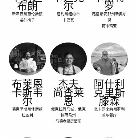
布朗
尔
罗
新泽西州劳伦斯镇
纽约州纽约市
路易斯安那州新奥尔
姜汁桃子
卡巴瓦
良
阿卡玛亚
布莱恩
杰夫
阿什利
卡斯韦
尚查莱
克里斯
尔
恩
滕森
德克萨斯州休斯顿
俄克拉荷马城，俄克
北卡罗来纳州罗利
拉图利
普尔餐厅
拉荷马州
马德老厨房酒吧