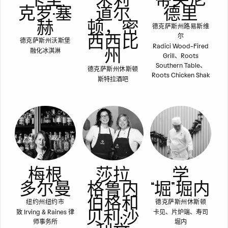
克罗-塞
道尔
德里
赫
顿，密
德克萨斯州路易斯维
西西比
尔
德克萨斯州沃斯堡
Radici Wood-Fired
州
融化冰淇淋
Grill、Roots
Southern Table、
德克萨斯州休斯顿
Roots Chicken Shak
斯特拉酒吧
梅根
莎拉
学
多尔曼
格鲁内
“堀” 堀内
伯格和
纽约州纽约市
德克萨斯州休斯顿
贝利·沙
致 Irving & Raines 律
卡见、片炉端、寿司
师事务所
堀内