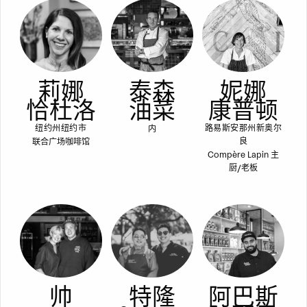
莉娜
泰森
妮娜
恰杜洛
油菜
康普顿
内
纽约州纽约市
路易斯安那州新奥尔
联合广场咖啡馆
良
Compère Lapin 主
厨/老板
帅
特隆
阿巴斯