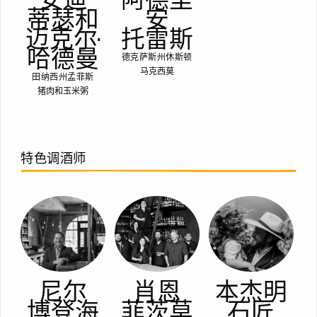
蒂瑟和
安
迈克尔·
托雷斯
哈德曼
德克萨斯州休斯顿
马克西莫
田纳西州孟菲斯
猪肉和玉米粥
特色调酒师
尼尔
肖恩
本杰明
博登海
菲茨莫
石匠