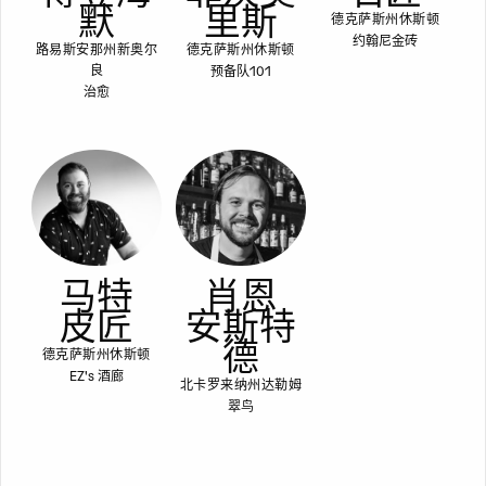
默
里斯
德克萨斯州休斯顿
约翰尼金砖
路易斯安那州新奥尔
德克萨斯州休斯顿
预备队101
良
治愈
马特
肖恩
皮匠
安斯特
德
德克萨斯州休斯顿
EZ's 酒廊
北卡罗来纳州达勒姆
翠鸟