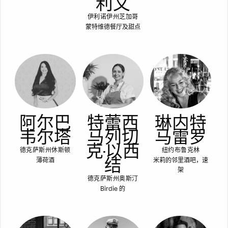
利文
伊利诺伊州芝加哥
蒙特维德餐厅及甜点
阿尔巴
特蕾西
琳内特
韦尔塔
马列切
马雷罗
克-以西
德克萨斯州休斯顿
纽约布鲁克林
结
薄荷酒
米莉的邻里酒吧，速
架
德克萨斯州奥斯汀
Birdie 的