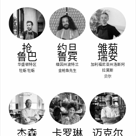
抢
约旦
雏菊
鲁巴
鲁宾
瑞安
华盛顿特区
缅因州波特兰
加利福尼亚州洛斯阿
牡蛎 牡蛎
金枪鱼先生
拉莫斯
贝尔
杰森
卡罗琳
迈克尔