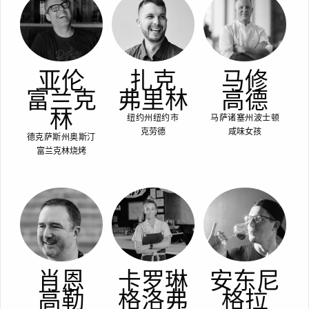
亚伦
扎克
马修
富兰克
弗里林
高德
林
纽约州纽约市
马萨诸塞州波士顿
克劳德
咸味女孩
德克萨斯州奥斯汀
富兰克林烧烤
肖恩
卡罗琳
安东尼
高勒
格洛弗
格拉