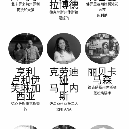
拉博德
北卡罗来纳州罗利
佛罗里达州棕榈滩花
阿贾和大猫
园市
德克萨斯州休斯顿
库利纳
温妮的
亨利
克劳迪
丽贝卡
卢和伊
娅
马森
芙琳·加
马丁内
德克萨斯州休斯顿
西亚
斯
蓬松烘焙棒
德克萨斯州休斯顿
佐治亚州亚特兰大
钧
酒吧 ANA