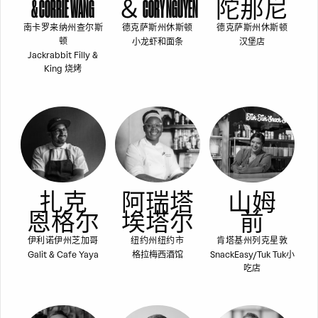
& CORRIE WANG
＆ CORY NGUYEN
陀那尼
南卡罗来纳州查尔斯
德克萨斯州休斯顿
德克萨斯州休斯顿
小龙虾和面条
汉堡店
顿
Jackrabbit Filly &
King 烧烤
扎克
阿瑞塔
山姆
恩格尔
埃塔尔
前
伊利诺伊州芝加哥
纽约州纽约市
肯塔基州列克星敦
Galit & Cafe Yaya
格拉梅西酒馆
SnackEasy/Tuk Tuk小
吃店