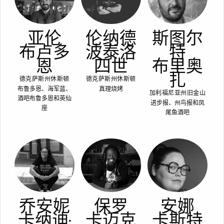
亚伦
伦纳德
斯图尔
布卢多
波泰洛
特
恩
四世
布里奥
扎
德克萨斯州休斯顿
德克萨斯州休斯顿
布鲁多恩、海军蓝、
真理烧烤
加利福尼亚州旧金山
酒吧布鲁多恩和英仙
进步报、州鸟报和凤
座
尾鱼酒吧
乔安妮
保罗
安娜
卡纳迪-
卡迈克
卡斯特