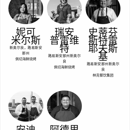
妮可
瑞安
史蒂芬
米尔斯
普雷维
斯特雷
特
耶夫斯
新奥尔良，路易斯安
基
那州
路易斯安那州新奥尔
佩切海鲜烧烤
良
路易斯安那州新奥尔
佩切海鲜烧烤
良
林克餐饮集团
安迪
阿德里