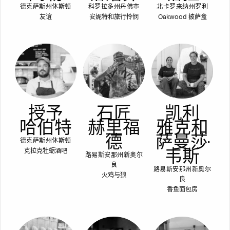
德克萨斯州休斯顿
科罗拉多州丹佛市
北卡罗来纳州罗利
友谊
安妮特和旅行怜悯
Oakwood 披萨盒
授予
石匠
凯利
哈伯特
赫里福
雅克和
德
萨曼莎·
德克萨斯州休斯顿
韦斯
克拉克牡蛎酒吧
路易斯安那州新奥尔
良
路易斯安那州新奥尔
火鸡与狼
良
香鱼面包房