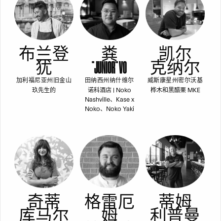
布兰登
粪
凯尔
犹
"JUNIOR" VO
克纳尔
加利福尼亚州旧金山
田纳西州纳什维尔
威斯康星州密尔沃基
玖先生的
诺科酒店 | Noko
桦木和黑醋栗 MKE
Nashville、Kase x
Noko、Noko Yaki
奇蒂
格雷厄
蒂姆
库马尔
姆
利普曼