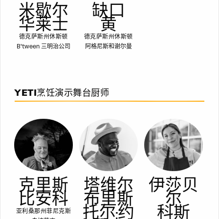
米歇尔
缺口
华莱士
黄
德克萨斯州休斯顿
德克萨斯州休斯顿
B'tween 三明治公司
阿格尼斯和谢尔曼
YETI烹饪演示舞台厨师
克里斯
塔维尔
伊莎贝
比安科
布里斯
尔
托尔-约
科斯
亚利桑那州菲尼克斯