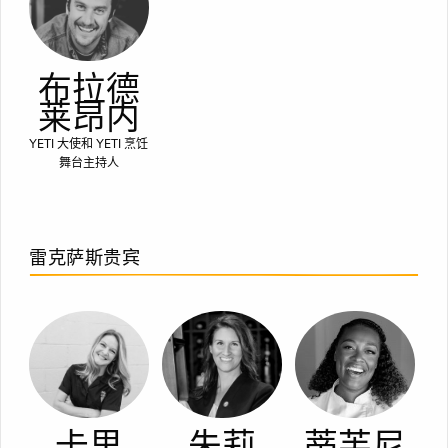
布拉德
莱昂内
YETI 大使和 YETI 烹饪
舞台主持人
雷克萨斯贵宾
卡里
朱莉
蒂芙尼