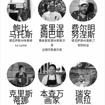
鲍比
塞里涅
费尔明
马托斯
姆巴耶
努涅斯
德克萨斯州休斯顿
路易斯安那州新奥尔
德克萨斯州奥斯汀
La Lucha
祝你好运
良
达喀尔新奥尔良
克里斯
本查万
瑞安
蒂娜
画家
佩拉