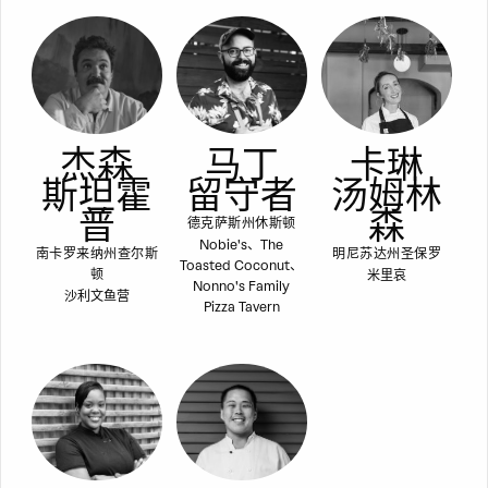
杰森
马丁
卡琳
斯坦霍
留守者
汤姆林
普
森
德克萨斯州休斯顿
Nobie's、The
南卡罗来纳州查尔斯
明尼苏达州圣保罗
Toasted Coconut、
米里哀
顿
Nonno's Family
沙利文鱼营
Pizza Tavern