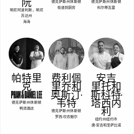
阮
德克萨斯州休斯顿
德克萨斯州休斯顿
街道到厨房
科尔蒂瓦雷
明尼阿波利斯，明尼
苏达州
海海
帕特里
费利佩
安吉
克
里乔和
里托和
PHAM & DANIEL LEE
奥斯汀·
斯科特·
韦特
塔西内
德克萨斯州休斯顿
利
鸭须酒店
德克萨斯州休斯顿
罗西·坎农鲍尔
纽约州纽约市
唐·安吉和圣萨比诺