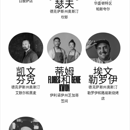
瑟夫
白披萨店
华盛顿特区
帕斯夸尔
德克萨斯州奥斯汀
坎耶
凯文
蒂姆
埃文
芬克
FLORES 和 GENIE
勒罗伊
KWON
德克萨斯州奥斯汀
德克萨斯州奥斯汀
艾默尔和黑麦
勒罗伊和路易斯烧烤
伊利诺伊州芝加哥
店
笠间