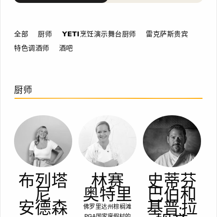
全部
厨师
YETI烹饪演示舞台厨师
雷克萨斯贵宾
特色调酒师
酒吧
厨师
布列塔
林赛
史蒂芬
尼
奥特里
巴伯和
安德森
基普·拉
佛罗里达州棕榈滩
PGA国家度假村的