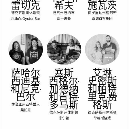
雷切克
希夫
施瓦茨
德克萨斯州休斯顿
纽约州纽约市
佛罗里达州迈阿密
Little's Oyster Bar
周一晚餐
真诚待客集团
萨哈尔
塞斯
艾琳
西迪基
西格尔-
史密斯
和尼克·
加德纳
和帕特
巴尔
和肯特·
里克·费
多马斯
格斯
佐治亚州亚特兰大
柴帕尼
德克萨斯州休斯顿
德克萨斯州休斯顿
米尔顿
菲格斯烧烤