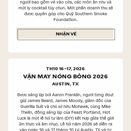
người bao gồm vé vào cửa, các món ăn nhẹ và
một ly cocktail tùy chọn. Một phần doanh thu sẽ
được quyên góp cho Quỹ Southern Smoke
Foundation.
NHẬN VÉ
TH10 16–17, 2026
VẬN MAY NÓNG BỎNG 2026
AUSTIN, TX
Được sáng lập bởi Aaron Franklin, người từng đoạt
giải James Beard, James Moody, giám đốc của
Guerilla Suit và chủ sở hữu Mohawk, cùng Mike
Thelin, đồng sáng lập của Feast Portland, Hot
Luck là một lễ hội tự làm (DIY) kết hợp giữa thế giới
ẩm thực và âm nhạc. Lễ hội năm 2026 sẽ diễn ra
vào ngày 16 và 17 tháng 10 tại Austin, TX và tự