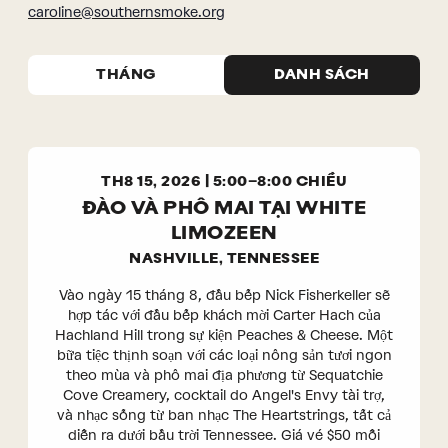
caroline@southernsmoke.org
Sự
Sự
kiện
kiện
THÁNG
DANH SÁCH
Lượt
Tìm
xem
kiếm
Điều
và
hướng
Điều
TH8 15, 2026 | 5:00–8:00 CHIỀU
hướng
ĐÀO VÀ PHÔ MAI TẠI WHITE
Chế
độ
LIMOZEEN
xem
NASHVILLE, TENNESSEE
Vào ngày 15 tháng 8, đầu bếp Nick Fisherkeller sẽ
hợp tác với đầu bếp khách mời Carter Hach của
Hachland Hill trong sự kiện Peaches & Cheese. Một
bữa tiệc thịnh soạn với các loại nông sản tươi ngon
theo mùa và phô mai địa phương từ Sequatchie
Cove Creamery, cocktail do Angel's Envy tài trợ,
và nhạc sống từ ban nhạc The Heartstrings, tất cả
diễn ra dưới bầu trời Tennessee. Giá vé $50 mỗi