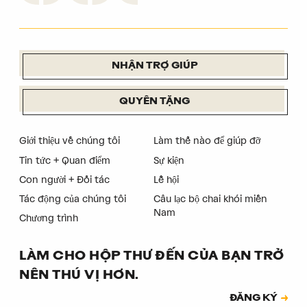
NHẬN TRỢ GIÚP
QUYÊN TẶNG
Giới thiệu về chúng tôi
Làm thế nào để giúp đỡ
Tin tức + Quan điểm
Sự kiện
Con người + Đối tác
Lễ hội
Tác động của chúng tôi
Câu lạc bộ chai khói miền
Nam
Chương trình
LÀM CHO HỘP THƯ ĐẾN CỦA BẠN TRỞ
NÊN THÚ VỊ HƠN.
Đăng ký
ĐĂNG KÝ