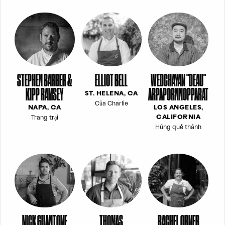
STEPHEN BARBER &
ELLIOT BELL
WEDCHAYAN "DEAU"
KIPP RAMSEY
ARPAPORNNOPPARAT
ST. HELENA, CA
Của Charlie
NAPA, CA
LOS ANGELES,
Trang trại
CALIFORNIA
Húng quế thánh
NICK GUANTONE
THOMAS
RACHEL ORNER