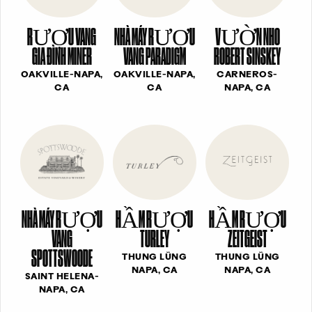
RƯỢU VANG
NHÀ MÁY RƯỢU
VƯỜN NHO
GIA ĐÌNH MINER
VANG PARADIGM
ROBERT SINSKEY
OAKVILLE-NAPA,
OAKVILLE-NAPA,
CARNEROS-
CA
CA
NAPA, CA
NHÀ MÁY RƯỢU
HẦM RƯỢU
HẦM RƯỢU
VANG
TURLEY
ZEITGEIST
SPOTTSWOODE
THUNG LŨNG
THUNG LŨNG
NAPA, CA
NAPA, CA
SAINT HELENA-
NAPA, CA