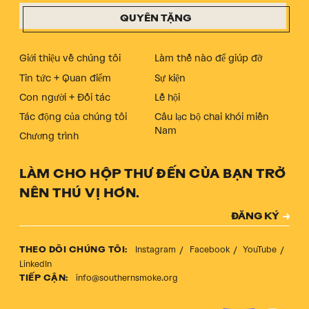
QUYÊN TẶNG
Giới thiệu về chúng tôi
Làm thế nào để giúp đỡ
Tin tức + Quan điểm
Sự kiện
Con người + Đối tác
Lễ hội
Tác động của chúng tôi
Câu lạc bộ chai khói miền
Nam
Chương trình
LÀM CHO HỘP THƯ ĐẾN CỦA BẠN TRỞ
NÊN THÚ VỊ HƠN.
Đăng ký
ĐĂNG KÝ
Mã xác thực
Instagram
Facebook
YouTube
THEO DÕI CHÚNG TÔI:
LinkedIn
info@southernsmoke.org
TIẾP CẬN: