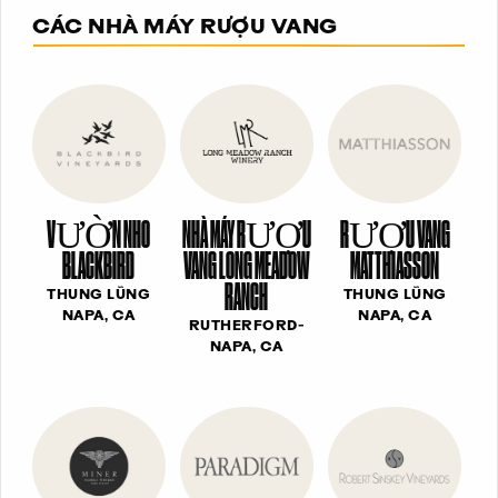
CÁC NHÀ MÁY RƯỢU VANG
VƯỜN NHO
NHÀ MÁY RƯỢU
RƯỢU VANG
BLACKBIRD
VANG LONG MEADOW
MATTHIASSON
RANCH
THUNG LŨNG
THUNG LŨNG
NAPA, CA
NAPA, CA
RUTHERFORD-
NAPA, CA