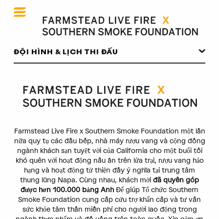
Farmstead Live Fire x S
ĐỘI HÌNH & LỊCH THI ĐẤU
Farmstead Live Fire x Southern Smoke Foundation một lần
nữa quy tụ các đầu bếp, nhà máy rượu vang và cộng đồng
ngành khách sạn tuyệt vời của California cho một buổi tối
khó quên với hoạt động nấu ăn trên lửa trại, rượu vang hảo
hạng và hoạt động từ thiện đầy ý nghĩa tại trung tâm
thung lũng Napa. Cùng nhau, khách mời
đã quyên góp
được hơn 100.000 bảng Anh
Để giúp Tổ chức Southern
Smoke Foundation cung cấp cứu trợ khẩn cấp và tư vấn
sức khỏe tâm thần miễn phí cho người lao động trong