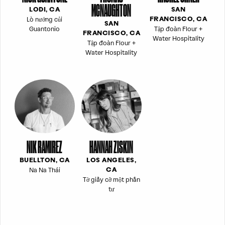
MCNAUGHTON
LODI, CA
SAN
Lò nướng củi
FRANCISCO, CA
SAN
Guantonio
Tập đoàn Flour +
FRANCISCO, CA
Water Hospitality
Tập đoàn Flour +
Water Hospitality
NIK RAMIREZ
HANNAH ZISKIN
BUELLTON, CA
LOS ANGELES,
Na Na Thái
CA
Tờ giấy cỡ một phần
tư