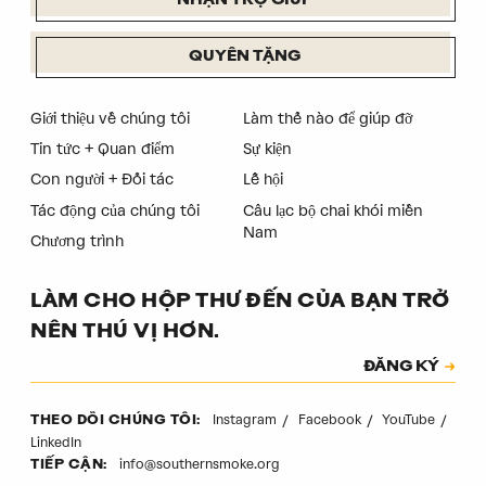
NHẬN TRỢ GIÚP
QUYÊN TẶNG
Giới thiệu về chúng tôi
Làm thế nào để giúp đỡ
Tin tức + Quan điểm
Sự kiện
Con người + Đối tác
Lễ hội
Tác động của chúng tôi
Câu lạc bộ chai khói miền
Nam
Chương trình
LÀM CHO HỘP THƯ ĐẾN CỦA BẠN TRỞ
NÊN THÚ VỊ HƠN.
Đăng ký
ĐĂNG KÝ
Mã xác thực
Instagram
Facebook
YouTube
THEO DÕI CHÚNG TÔI:
LinkedIn
info@southernsmoke.org
TIẾP CẬN: