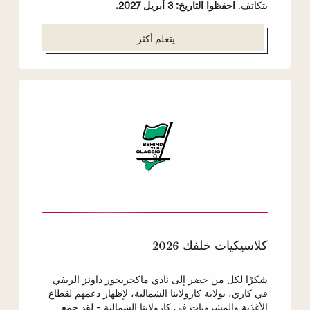
يتكاتف.
احفظوا التاريخ: 3 أبريل 2027.
يتعلم أكثر
كلاسيكيات خلفك 2026
شكرًا لكل من حضر إلى نادي ماكجريجور داونز الريفي
في كاري، بولاية كارولاينا الشمالية، لإظهار دعمهم لقطاع
الأغذية والمشروبات في كارولاينا الشمالية - لقد جمع