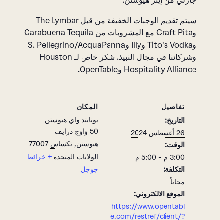
جارلي من إيتر هيوستن.
سيتم تقديم الوجبات الخفيفة من قبل The Lymbar
وCraft Pita مع المشروبات من Carabuena Tequila
وTito's Vodka وIlly وS. Pellegrino/AcquaPanna
وشركائنا في مجال النبيذ. شكر خاص لـ Houston
Hospitality Alliance وOpenTable.
تفاصيل
المكان
يونايتد واي هيوستن
التاريخ:
50 واوج درايف
26 أغسطس 2024
هيوستن
,
تكساس
77007
الوقت:
الولايات المتحدة
+ خرائط
3:00 م - 5:00 م
التكلفة:
جوجل
مجاناً
الموقع الالكتروني:
https://www.opentabl
e.com/restref/client/?