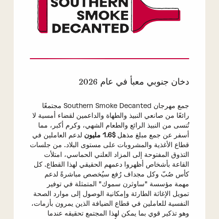
دخان جنوبي معبأ في عام 2026
جمع مهرجان Southern Smoke Decanted مجتمعًا
رائعًا من صانعي النبيذ والطهاة والداعمين لقضاء أمسية لا
تُنسى من النبيذ الرائع والطعام الشهي، وكرم أكبر، مما
أسفر عن جمع مبلغ مذهل
$1.6 مليون
لدعم العاملين في
قطاع الأغذية والمشروبات على مستوى البلاد. من جلسات
التذوق المفتوحة إلى المزاد العلني الحماسي، امتلأت
القاعة بأشخاص أظهروا دعمهم الحقيقي لهذا القطاع. كل
كأس صُبّ وكل مجداف رُفع سيُخصص مباشرةً لدعم
مهمة مؤسسة "ساوثرن سموك" المتمثلة في توفير
تمويل الإغاثة الطارئة وإمكانية الوصول إلى موارد الصحة
النفسية للعاملين في قطاع الضيافة الذين يمرون بأزمات،
وهو تذكير قوي بما يمكن لهذا المجتمع تحقيقه عندما