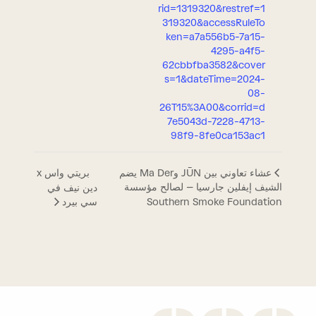
rid=1319320&restref=1
319320&accessRuleTo
ken=a7a556b5-7a15-
4295-a4f5-
62cbbfba3582&cover
s=1&dateTime=2024-
08-
26T15%3A00&corrid=d
7e5043d-7228-4713-
98f9-8fe0ca153ac1
بريتي واس x
عشاء تعاوني بين JŪN وMa Der يضم
الشيف إيفلين جارسيا – لصالح مؤسسة
دين نيف في
Southern Smoke Foundation
سي بيرد