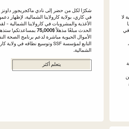
شكرًا لكل من حضر إلى نادي ماكجريجور داونز 
 لا
في كاري، بولاية كارولاينا الشمالية، لإظهار دعم
ا
الأغذية والمشروبات في كارولاينا الشمالية - لق
في
الحدث مبلغًا مذهلاً
$75,000
بمساعدتكم! ستذه
الأموال الحيوية مباشرة لدعم برنامج الصحة الن
التابع لمؤسسة SSF وتوسيع نطاقه في ولاية كا
الشمالية.
ة
يتعلم أكثر
ن