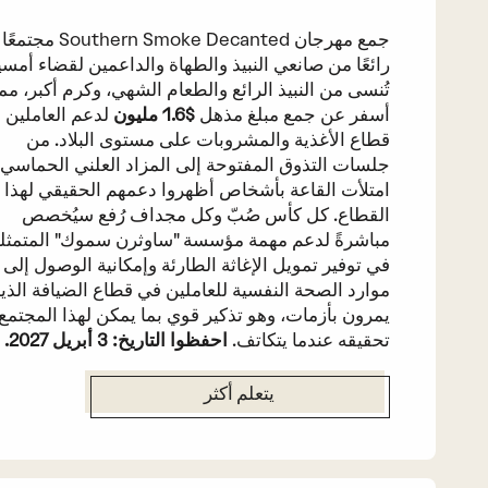
جمع مهرجان Southern Smoke Decanted مجتمعًا
رائعًا من صانعي النبيذ والطهاة والداعمين لقضاء أمسية
تُنسى من النبيذ الرائع والطعام الشهي، وكرم أكبر، مم
أسفر عن جمع مبلغ مذهل
$1.6 مليون
لدعم العاملين 
قطاع الأغذية والمشروبات على مستوى البلاد. من
جلسات التذوق المفتوحة إلى المزاد العلني الحماسي،
امتلأت القاعة بأشخاص أظهروا دعمهم الحقيقي لهذا
القطاع. كل كأس صُبّ وكل مجداف رُفع سيُخصص
مباشرةً لدعم مهمة مؤسسة "ساوثرن سموك" المتمثل
في توفير تمويل الإغاثة الطارئة وإمكانية الوصول إلى
موارد الصحة النفسية للعاملين في قطاع الضيافة الذي
يمرون بأزمات، وهو تذكير قوي بما يمكن لهذا المجتمع
تحقيقه عندما يتكاتف.
احفظوا التاريخ: 3 أبريل 2027.
يتعلم أكثر