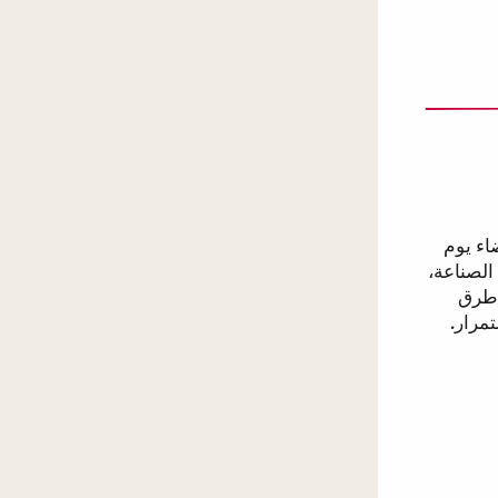
Southern Smoke Fou لقضاء يوم
الصناعة،
 طرق
مرار.