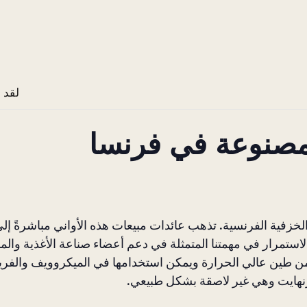
لقد 
لمصنوعة في فرنسا
Made In لبيع أواني الخبز الخزفية الفرنسية. تذهب عائدات مبيعات هذه الأواني مباشرةً إل
S، مما يساعدنا على الاستمرار في مهمتنا المتمثلة في دعم أعضاء صناعة الأغذية 
من طين عالي الحرارة ويمكن استخدامها في الميكروويف والفري