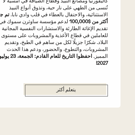
كاليفورنيا ومصانع النبيذ وقطاع الضيافة في أمسية لا
تُنسى من الطهي على نار حية، وتذوق أنواع النبيذ
الاستثنائية، والاحتفال بالعطاء في قلب وادي نابا.
تم ج
أكثر من $100,000
لدعم مؤسسة ساوثرن سموك في
تقديم الإغاثة الطارئة والاستشارات النفسية المجانية
للعاملين في قطاع الأغذية والمشروبات على مستوى
البلاد. شكرًا جزيلًا لكل من ساهم في الطبخ، وتقديم
المشروبات، والتطوع، والحضور، ودعم هذا الحدث
المميز.
احفظوا التاريخ للعام القادم: الجمعة، 23 يو
2027!
يتعلم أكثر