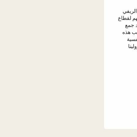
الريفي
هم لقطاع
د جمع
ب هذه
فسية
رولينا