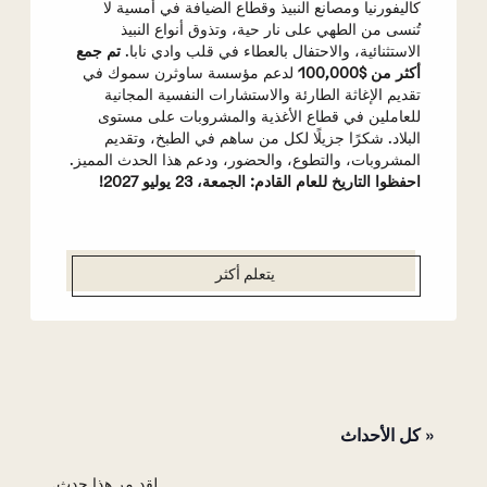
كاليفورنيا ومصانع النبيذ وقطاع الضيافة في أمسية لا
تُنسى من الطهي على نار حية، وتذوق أنواع النبيذ
الاستثنائية، والاحتفال بالعطاء في قلب وادي نابا.
تم جمع
أكثر من $100,000
لدعم مؤسسة ساوثرن سموك في
تقديم الإغاثة الطارئة والاستشارات النفسية المجانية
للعاملين في قطاع الأغذية والمشروبات على مستوى
البلاد. شكرًا جزيلًا لكل من ساهم في الطبخ، وتقديم
المشروبات، والتطوع، والحضور، ودعم هذا الحدث المميز.
احفظوا التاريخ للعام القادم: الجمعة، 23 يوليو 2027!
يتعلم أكثر
« كل الأحداث
لقد مر هذا حدث.