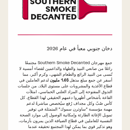
دخان جنوبي معبأ في عام 2026
جمع مهرجان Southern Smoke Decanted مجتمعًا
رائعًا من صانعي النبيذ والطهاة والداعمين لقضاء أمسية لا
تُنسى من النبيذ الرائع والطعام الشهي، وكرم أكبر، مما
أسفر عن جمع مبلغ مذهل
$1.6 مليون
لدعم العاملين في
قطاع الأغذية والمشروبات على مستوى البلاد. من جلسات
التذوق المفتوحة إلى المزاد العلني الحماسي، امتلأت
القاعة بأشخاص أظهروا دعمهم الحقيقي لهذا القطاع. كل
كأس صُبّ وكل مجداف رُفع سيُخصص مباشرةً لدعم
مهمة مؤسسة "ساوثرن سموك" المتمثلة في توفير
تمويل الإغاثة الطارئة وإمكانية الوصول إلى موارد الصحة
النفسية للعاملين في قطاع الضيافة الذين يمرون بأزمات،
وهو تذكير قوي بما يمكن لهذا المجتمع تحقيقه عندما