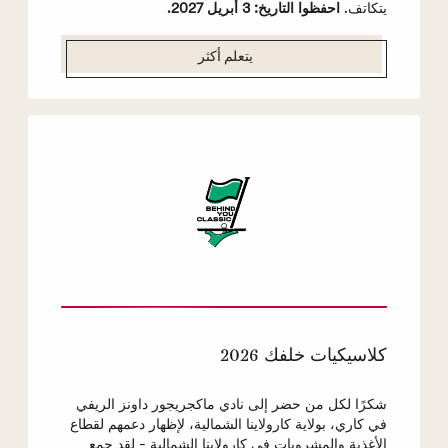
يتكاتف.
احفظوا التاريخ: 3 أبريل 2027.
يتعلم أكثر
كلاسيكيات خلفك 2026
شكرًا لكل من حضر إلى نادي ماكجريجور داونز الريفي
في كاري، بولاية كارولاينا الشمالية، لإظهار دعمهم لقطاع
الأغذية والمشروبات في كارولاينا الشمالية - لقد جمع