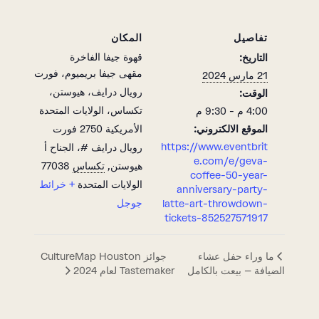
تفاصيل
المكان
قهوة جيفا الفاخرة
التاريخ:
مقهى جيفا بريميوم، فورت
21 مارس 2024
رويال درايف، هيوستن،
الوقت:
تكساس، الولايات المتحدة
4:00 م - 9:30 م
الموقع الالكتروني:
الأمريكية 2750 فورت
https://www.eventbrit
رويال درايف #، الجناح أ
e.com/e/geva-
هيوستن
,
تكساس
77038
coffee-50-year-
الولايات المتحدة
+ خرائط
anniversary-party-
جوجل
latte-art-throwdown-
tickets-852527571917
جوائز CultureMap Houston
ما وراء حفل عشاء
الضيافة – بيعت بالكامل
Tastemaker لعام 2024