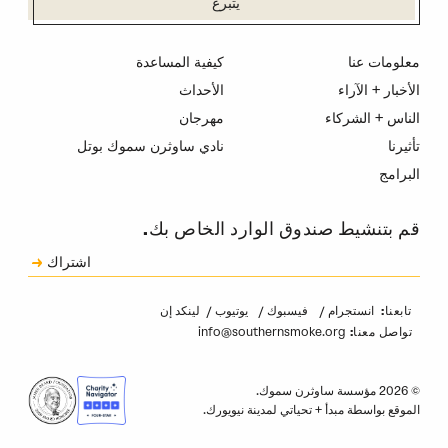
يتبرع
معلومات عنا
كيفية المساعدة
الأخبار + الآراء
الأحداث
الناس + الشركاء
مهرجان
تأثيرنا
نادي ساوثرن سموك بوتل
البرامج
قم بتنشيط صندوق الوارد الخاص بك.
الاشتراك
اشتراك
الكابتشا
انستجرام
فيسبوك
يوتيوب
لينكد إن
تابعنا:
info@southernsmoke.org
تواصل معنا:
© 2026 مؤسسة ساوثرن سموك.
الموقع بواسطة
مبدأ
+
تحياتي لمدينة نيويورك
.