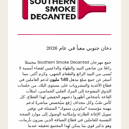
دخان جنوبي معبأ في عام 2026
جمع مهرجان Southern Smoke Decanted مجتمعًا
رائعًا من صانعي النبيذ والطهاة والداعمين لقضاء أمسية لا
تُنسى من النبيذ الرائع والطعام الشهي، وكرم أكبر، مما
أسفر عن جمع مبلغ مذهل
$1.6 مليون
لدعم العاملين في
قطاع الأغذية والمشروبات على مستوى البلاد. من جلسات
التذوق المفتوحة إلى المزاد العلني الحماسي، امتلأت
القاعة بأشخاص أظهروا دعمهم الحقيقي لهذا القطاع. كل
كأس صُبّ وكل مجداف رُفع سيُخصص مباشرةً لدعم
مهمة مؤسسة "ساوثرن سموك" المتمثلة في توفير
تمويل الإغاثة الطارئة وإمكانية الوصول إلى موارد الصحة
النفسية للعاملين في قطاع الضيافة الذين يمرون بأزمات،
وهو تذكير قوي بما يمكن لهذا المجتمع تحقيقه عندما