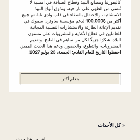
كاليفورنيا ومصانع النبيذ وقطاع الضيافة في أمسية لا
تُنسى من الطهي على نار حية، وتذوق أنواع النبيذ
الاستثنائية، والاحتفال بالعطاء في قلب وادي نابا.
تم جمع
أكثر من $100,000
لدعم مؤسسة ساوثرن سموك في
تقديم الإغاثة الطارئة والاستشارات النفسية المجانية
للعاملين في قطاع الأغذية والمشروبات على مستوى
البلاد. شكرًا جزيلًا لكل من ساهم في الطبخ، وتقديم
المشروبات، والتطوع، والحضور، ودعم هذا الحدث المميز.
احفظوا التاريخ للعام القادم: الجمعة، 23 يوليو 2027!
يتعلم أكثر
« كل الأحداث
لقد مر هذا حدث.