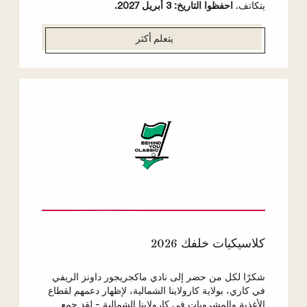
يتكاتف.
احفظوا التاريخ: 3 أبريل 2027.
يتعلم أكثر
كلاسيكيات خلفك 2026
شكرًا لكل من حضر إلى نادي ماكجريجور داونز الريفي
في كاري، بولاية كارولاينا الشمالية، لإظهار دعمهم لقطاع
الأغذية والمشروبات في كارولاينا الشمالية - لقد جمع