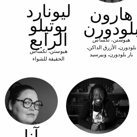
ليونارد
هارون
بوتيلو
لودورن
الرابع
هيوستن، تكساس
بلودورن، الأزرق الداكن،
هيوستن، تكساس
بار بلودورن، وبيرسيد
الحقيقة للشواء
آنا