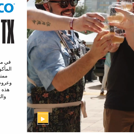
في م
المأكو
ممتا
وعروض 
هذه ا
وال