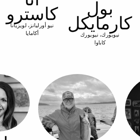
بول
كاسترو
كارمايكل
نيو أورليانز، لويزيانا
أكامايا
نيويورك، نيويورك
كاباوا