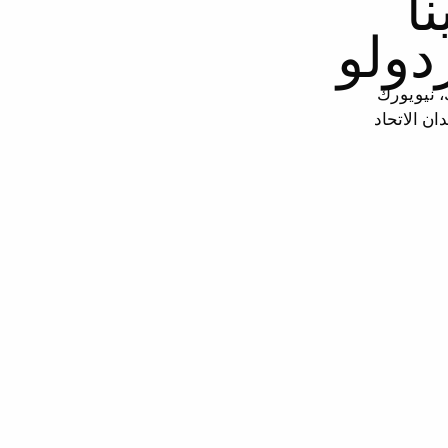
نا
دولو
، نيويورك
ان الاتحاد