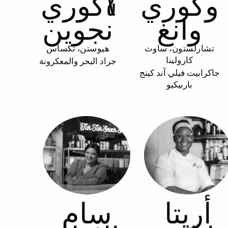
وكوري
& كوري
وانغ
نجوين
تشارلستون، ساوث
هيوستن، تكساس
جراد البحر والمعكرونة
كارولينا
جاكرابيت فيلي آند كينج
باربيكيو
أريتا
سام