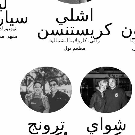
لي
اشلي
سيار
ن
كريستنسن
نيويورك
مقهى ميد
ما
رالي، كارولاينا الشمالية
ن
مطعم بول
شواي
ترونج