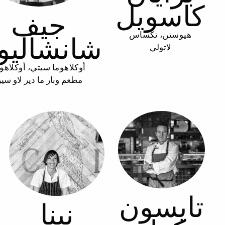
كاسويل
جيف
هيوستن، تكساس
شانشاليو
لاتولي
أوكلاهوما سيتي، أوكلاهو
مطعم وبار ما دير لاو سي
تايسون
نينا