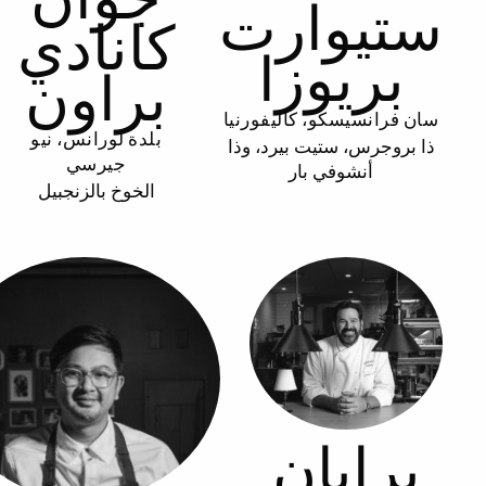
ستيوارت
كانادي
بريوزا
براون
سان فرانسيسكو، كاليفورنيا
بلدة لورانس، نيو
ذا بروجرس، ستيت بيرد، وذا
جيرسي
أنشوفي بار
الخوخ بالزنجبيل
برايان