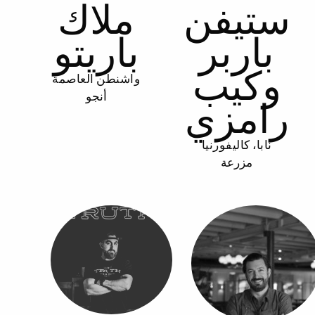
ستيفن
ملاك
باربر
باريتو
وكيب
واشنطن العاصمة
أنجو
رامزي
نابا، كاليفورنيا
مزرعة