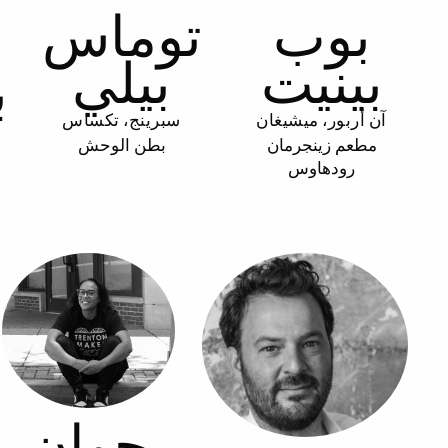
بوب
توماس
بينيت
بيلي
ب
آن أربور، ميشيغان
سبرينج، تكساس
مطعم زينجرمان
بطن الوحش
رودهاوس
جوان