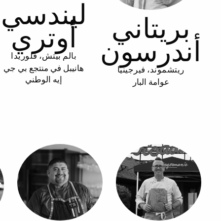
ليندسي
بريتاني
أوتري
أندرسون
بالم بيتش، فلوريدا
هانيبل في منتجع بي جي
ريتشموند، فيرجينيا
إيه الوطني
عوامة البار