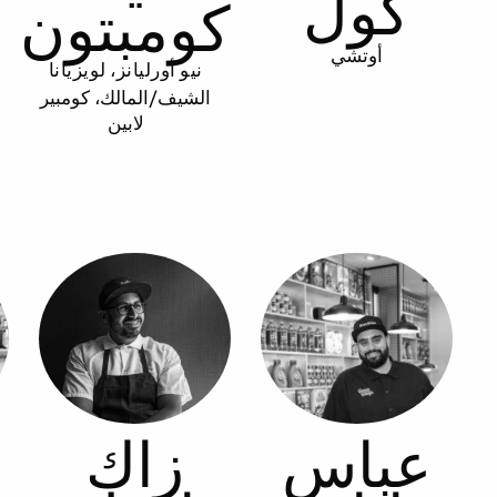
كول
كومبتون
أوتشي
نيو أورليانز، لويزيانا
الشيف/المالك، كومبير
لابين
عباس
زاك