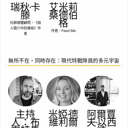
瑞秋·卡
艾米莉
滕
桑德伯
格
社群媒體顧問，《個
人簡介中的連結》作
作者，Feed Me
者
無所不在，同時存在：現代特戰隊員的多元宇宙
主持
米婭·德
阿爾賈
人：布
維利爾
夫·以西