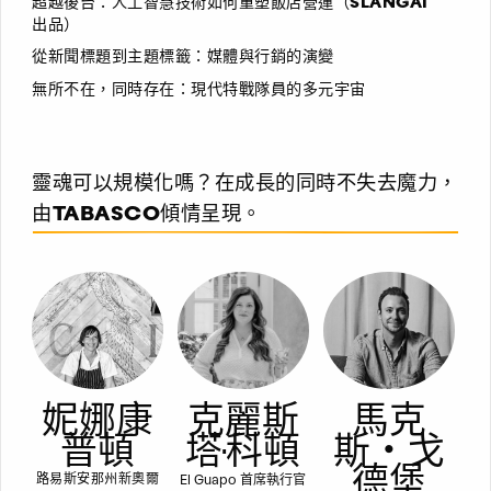
超越後台：人工智慧技術如何重塑飯店營運（SLANGAI
出品）
從新聞標題到主題標籤：媒體與行銷的演變
無所不在，同時存在：現代特戰隊員的多元宇宙
靈魂可以規模化嗎？在成長的同時不失去魔力，
由TABASCO傾情呈現。
妮娜康
克麗斯
馬克
普頓
塔·科頓
斯‧戈
德堡
El Guapo 首席執行官
路易斯安那州新奧爾