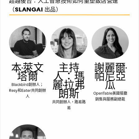
超越後台：人工智慧技術如何重塑飯店營運
（SLANGAI 出品）
本·萊文
主持
謝麗爾·
塔爾
人：瑪
帕尼亞
麗·拉弗
瓜
Blackbird創辦人；
朗斯
Resy和Eater共同創辦
OpenTable美國餐廳
人
銷售與服務副總裁
共同創辦人，路易路
易