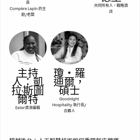
良
共同所有人，戰略酒
Compère Lapin 的主
店
廚/老闆
主持
瓊‧羅
人：凱
迪爾，
拉·斯圖
碩士
爾特
Goodnight
Hospitality 執行長/
Eater資深編輯
合夥人