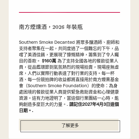
南方煙燻酒，2026 年裝瓶
Southern Smoke Decanted 將眾多釀酒師、廚師和
支持者聚集在一起，共同度過了一個難忘的下午，品
嚐了美酒佳餚，更展現了慷慨精神，籌集到了令人矚
目的善款。
$160萬
為了支持全國各地的餐飲從業人
員，從品鑑環節到氣氛熱烈的現場拍賣，現場座無虛
席，人們以實際行動表達了對行業的支持。每一杯
酒、每一份競拍牌的收益都將直接用於南方煙熏基金
會（Southern Smoke Foundation）的使命：為身
處困境的餐飲從業人員提供緊急救助資金和心理健康
資源。這有力地證明了，當這個行業團結一心時，能
夠創造多麼巨大的力量。.
請記住2027年4月3日這個
日期。.
了解更多