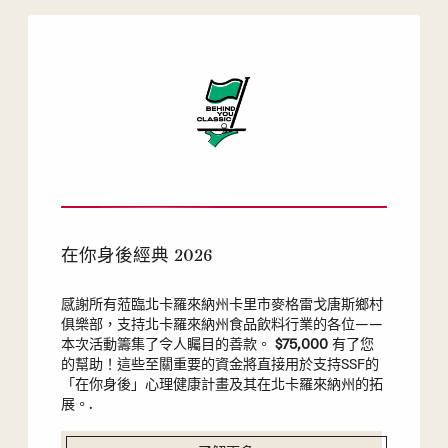
在你身後經典 2026
感謝所有蒞臨北卡羅來納州卡里市麥格雷戈唐斯鄉村
俱樂部，支持北卡羅來納州食品飲料行業的各位——
本次活動籌集了令人矚目的善款。
$75,000
有了您
的幫助！這些至關重要的資金將直接用於支持SSF的
「在你身後」心理健康計畫及其在北卡羅來納州的拓
展。.