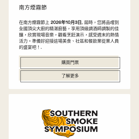
南方煙霧節
在南方煙霧節上
2026年10月3日
, 屆時，您將品嚐到
全國頂尖大廚的精湛廚藝，享用頂級調酒師調製的佳
釀，欣賞現場音樂，觀看烹飪演示，感受週末的熱情
活力。準備好迎接這場美食、社區和餐飲業從業人員
的盛宴吧！.
購買門票
了解更多