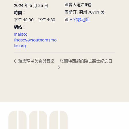
國會大道719號
2024 年 5 月 25 日
奧斯汀
,
德州
78701
美
時間：
國
+ 谷歌地圖
下午 12:00 - 下午 1:30
網站：
mailto:
lindsey@southernsmo
ke.org
塔蘭特西部的陣亡將士紀念日
熱樂現場美食與音樂