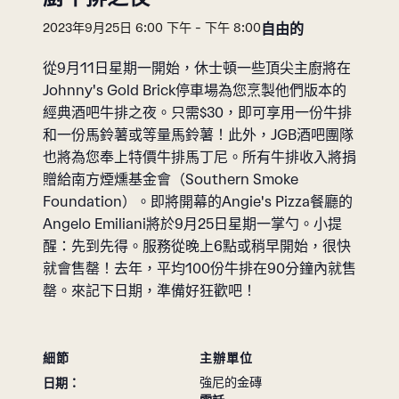
自由的
2023年9月25日 6:00 下午
-
下午 8:00
從9月11日星期一開始，休士頓一些頂尖主廚將在
Johnny's Gold Brick停車場為您烹製他們版本的
經典酒吧牛排之夜。只需$30，即可享用一份牛排
和一份馬鈴薯或等量馬鈴薯！此外，JGB酒吧團隊
也將為您奉上特價牛排馬丁尼。所有牛排收入將捐
贈給南方煙燻基金會（Southern Smoke
Foundation）。即將開幕的Angie's Pizza餐廳的
Angelo Emiliani將於9月25日星期一掌勺。小提
醒：先到先得。服務從晚上6點或稍早開始，很快
就會售罄！去年，平均100份牛排在90分鐘內就售
罄。來記下日期，準備好狂歡吧！
細節
主辦單位
強尼的金磚
日期：