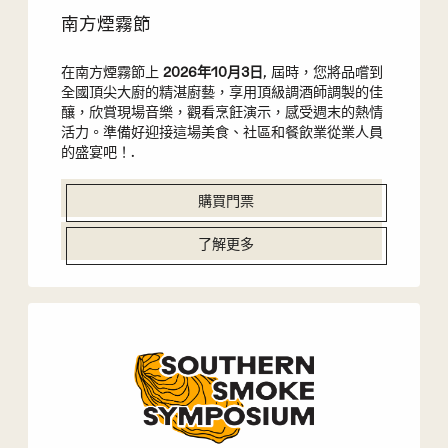
南方煙霧節
在南方煙霧節上
2026年10月3日
, 屆時，您將品嚐到
全國頂尖大廚的精湛廚藝，享用頂級調酒師調製的佳
釀，欣賞現場音樂，觀看烹飪演示，感受週末的熱情
活力。準備好迎接這場美食、社區和餐飲業從業人員
的盛宴吧！.
購買門票
了解更多