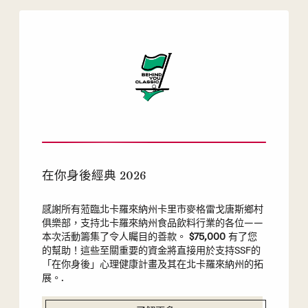
在你身後經典 2026
感謝所有蒞臨北卡羅來納州卡里市麥格雷戈唐斯鄉村
俱樂部，支持北卡羅來納州食品飲料行業的各位——
本次活動籌集了令人矚目的善款。
$75,000
有了您
的幫助！這些至關重要的資金將直接用於支持SSF的
「在你身後」心理健康計畫及其在北卡羅來納州的拓
展。.