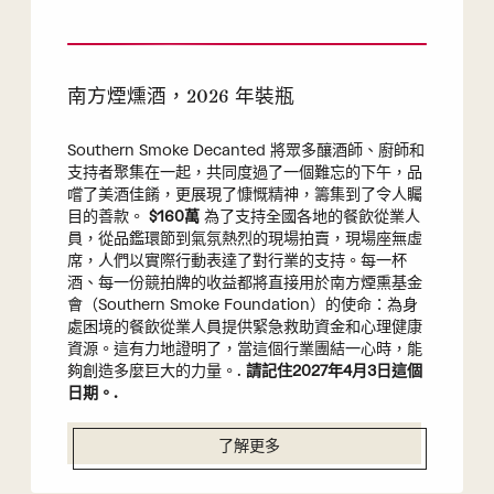
南方煙燻酒，2026 年裝瓶
Southern Smoke Decanted 將眾多釀酒師、廚師和
支持者聚集在一起，共同度過了一個難忘的下午，品
嚐了美酒佳餚，更展現了慷慨精神，籌集到了令人矚
目的善款。
$160萬
為了支持全國各地的餐飲從業人
員，從品鑑環節到氣氛熱烈的現場拍賣，現場座無虛
席，人們以實際行動表達了對行業的支持。每一杯
酒、每一份競拍牌的收益都將直接用於南方煙熏基金
會（Southern Smoke Foundation）的使命：為身
處困境的餐飲從業人員提供緊急救助資金和心理健康
資源。這有力地證明了，當這個行業團結一心時，能
夠創造多麼巨大的力量。.
請記住2027年4月3日這個
日期。.
了解更多