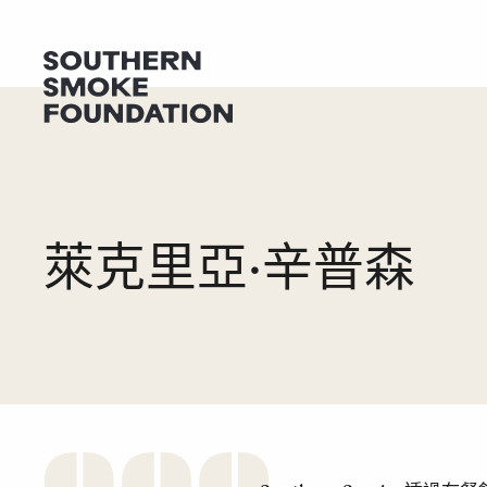
尋求協助
捐
萊克里亞·辛普森