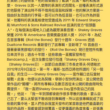
於奧斯汀的藝術家，他的音樂融合了藍調、民謠、鄉村和搖滾
樂。 Graves 以其一人樂隊的表演形式而聞名，這種表演形式源
於他厭倦了演出時不得不借用低音鼓和踩镲。他的解決方案是一
個由好友改造的行李箱，既可以作為低音鼓，也可以作為鈴鼓
架。他獨特的表演風格使他受邀成為 2011 年 Edward Sharpe
和 Mumford & Sons Railroad Revival 巡演的官方“街頭藝
人”，在每個演出場地入口處為觀眾演奏音樂。 Shakey Graves
榮獲 2015 年 Americana 音樂獎最佳新人獎。 2021 年，為紀
念首張專輯《Roll the Bones》發行十週年，Graves 透過
Dualtone Records 重新發行了該專輯，並新增了 15 首曲目。
隨著豪華黑膠唱片的發行，《Roll the Bones》現已登陸所有數
位串流平台；過去十年間，這些歌曲一直獨家發佈在
Bandcamp上。這次全數位發行恰逢「Shakey Graves Day」
（Shakey Graves日），該節日由奧斯汀市長史蒂夫·阿德勒於
2012年2月9日設立。第一年，羅斯-加西亞將他所謂的「另一個
自我」的生日——Shakey Graves Day——當作藉口去玩雷射
槍戰。此後，他便以此為契機，舉辦小型快閃演出，並公開他音
樂作品的“閣樓”，將所有專輯以及數百首從未公開的歌曲限時免
費提供。 「我一直把Shakey Graves Day當作對自己的挑
戰，」他說。 「我一年到頭都會創作很多零散的歌曲，要么自
己忘了，要么太緊張不敢收錄到專輯裡，所以這張專輯就成了這
些歌的集中地。當人們告訴我當天發布的某首歌是他們最喜歡的
我的作品時，我都會感到很驚喜。從更廣義的角度來看，這張專