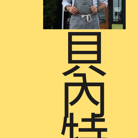
貝
內
特