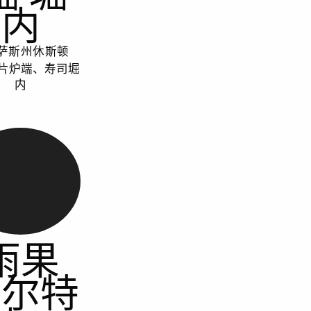
内
萨斯州休斯顿
片炉端、寿司堀
内
雨果
奥尔特