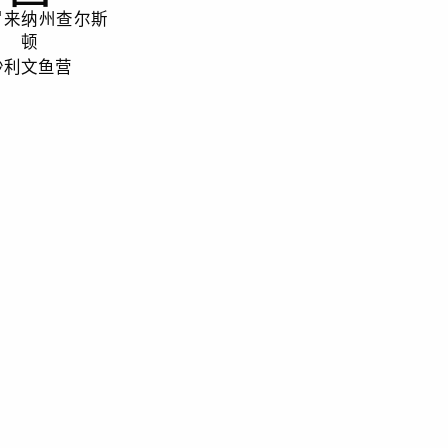
罗来纳州查尔斯
顿
沙利文鱼营