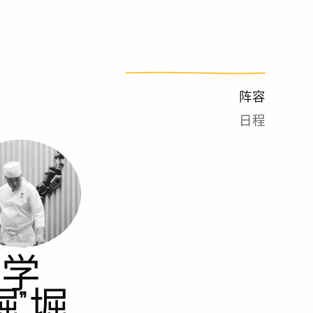
阵容
日程
学
堀” 堀