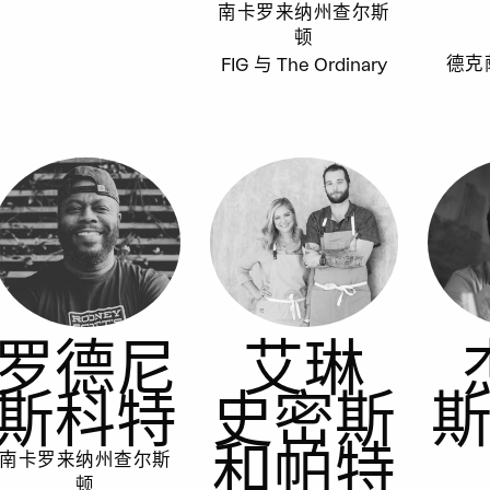
南卡罗来纳州查尔斯
顿
FIG 与 The Ordinary
德克
罗德尼
艾琳
斯科特
史密斯
和帕特
南卡罗来纳州查尔斯
顿