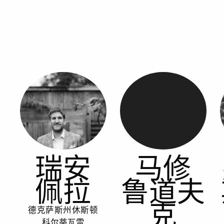
瑞安
马修
佩拉
鲁道夫
克
德克萨斯州休斯顿
科尔蒂瓦雷