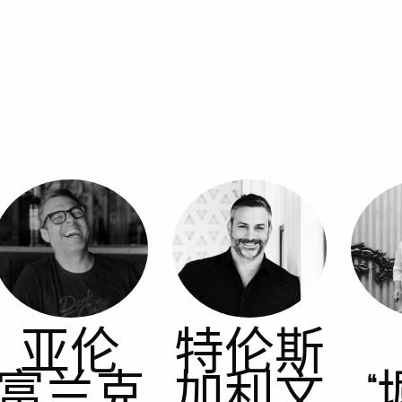
亚伦
特伦斯
富兰克
加利文
“