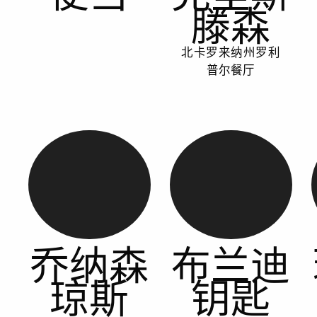
滕森
北卡罗来纳州罗利
普尔餐厅
乔纳森
布兰迪
琼斯
钥匙