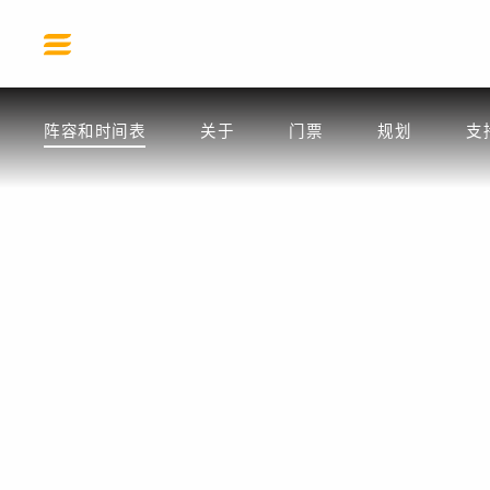
2017 年 SSF
阵容和时间表
关于
门票
规划
支