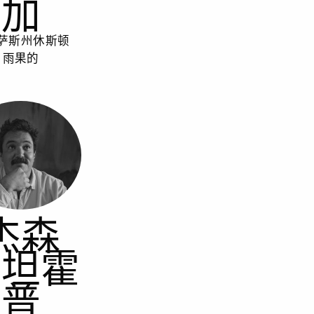
加
萨斯州休斯顿
雨果的
杰森
斯坦霍
普