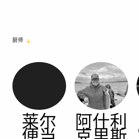
厨师
莱尔
阿什利
便当
克里斯