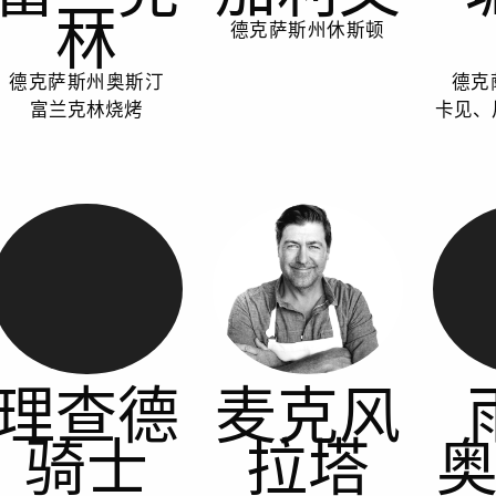
林
德克萨斯州休斯顿
德克萨斯州奥斯汀
德克
富兰克林烧烤
卡见、
理查德
麦克风
骑士
拉塔