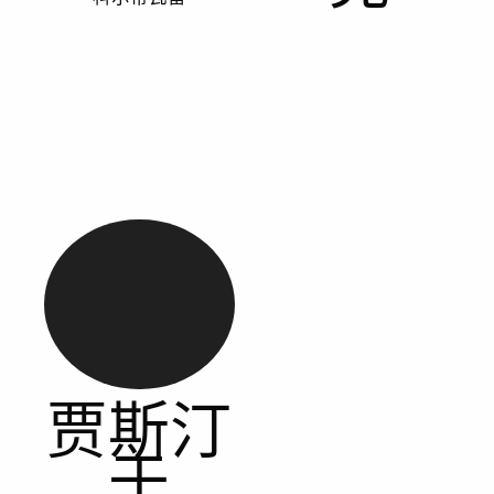
贾斯汀
于