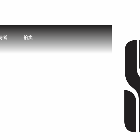
持者
拍卖