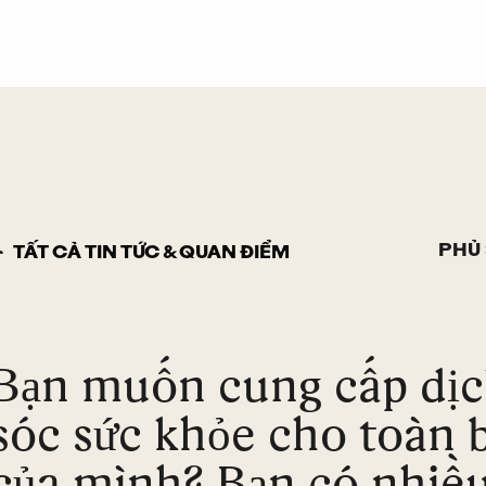
PHỦ
TẤT CẢ TIN TỨC & QUAN ĐIỂM
Bạn muốn cung cấp dị
sóc sức khỏe cho toàn
của mình? Bạn có nhiều