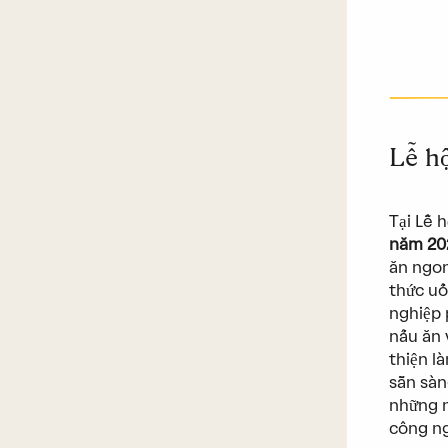
Lễ h
Tại Lễ 
năm 20
ăn ngon
thức uố
nghiệp 
nấu ăn 
thiện l
sẵn sàn
những n
công ng