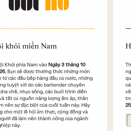
ội khói miền Nam
H
hội Khói phía Nam vào
Ngày 3 tháng 10
Th
26
, Bạn sẽ được thưởng thức những món
ng
 từ các đầu bếp hàng đầu cả nước, những
qu
ng tuyệt vời do các bartender chuyên
cá
pha chế, nhạc sống, các buổi trình diễn
về
và tất cả nguồn năng lượng ấm áp, thân
tr
àm nên sự đặc biệt của cuối tuần này. Hãy
25
g cho một lễ hội ẩm thực, cộng đồng và
gười đã làm nên thành công của ngành
hiệp này.