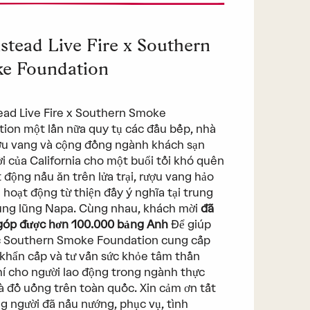
stead Live Fire x Southern
e Foundation
ad Live Fire x Southern Smoke
ion một lần nữa quy tụ các đầu bếp, nhà
u vang và cộng đồng ngành khách sạn
ời của California cho một buổi tối khó quên
t động nấu ăn trên lửa trại, rượu vang hảo
 hoạt động từ thiện đầy ý nghĩa tại trung
ung lũng Napa. Cùng nhau, khách mời
đã
góp được hơn 100.000 bảng Anh
Để giúp
c Southern Smoke Foundation cung cấp
 khẩn cấp và tư vấn sức khỏe tâm thần
í cho người lao động trong ngành thực
 đồ uống trên toàn quốc. Xin cảm ơn tất
g người đã nấu nướng, phục vụ, tình