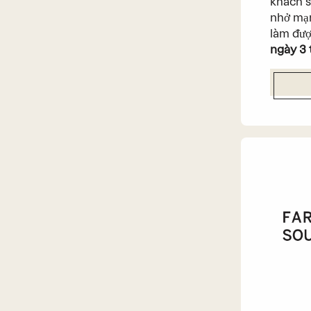
khách s
nhở mạn
làm đượ
ngày 3 