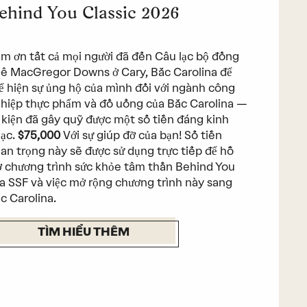
ehind You Classic 2026
m ơn tất cả mọi người đã đến Câu lạc bộ đồng
ê MacGregor Downs ở Cary, Bắc Carolina để
ể hiện sự ủng hộ của mình đối với ngành công
hiệp thực phẩm và đồ uống của Bắc Carolina —
 kiện đã gây quỹ được một số tiền đáng kinh
ạc.
$75,000
Với sự giúp đỡ của bạn! Số tiền
an trọng này sẽ được sử dụng trực tiếp để hỗ
ợ chương trình sức khỏe tâm thần Behind You
a SSF và việc mở rộng chương trình này sang
c Carolina.
TÌM HIỂU THÊM