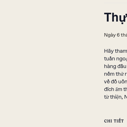
Thự
Ngày 6 th
Hãy tham 
tuần ngoạ
hàng đầu 
nếm thử r
về đồ uốn
đích ẩm t
từ thiện,
CHI TIẾT