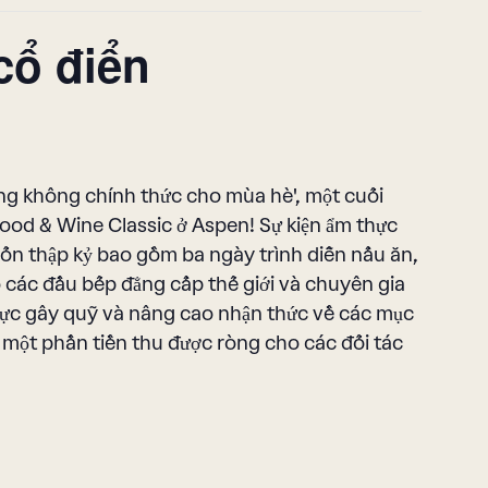
ổ điển
ng không chính thức cho mùa hè', một cuối
ood & Wine Classic ở Aspen! Sự kiện ẩm thực
ốn thập kỷ bao gồm ba ngày trình diễn nấu ăn,
các đầu bếp đẳng cấp thế giới và chuyên gia
lực gây quỹ và nâng cao nhận thức về các mục
một phần tiền thu được ròng cho các đối tác