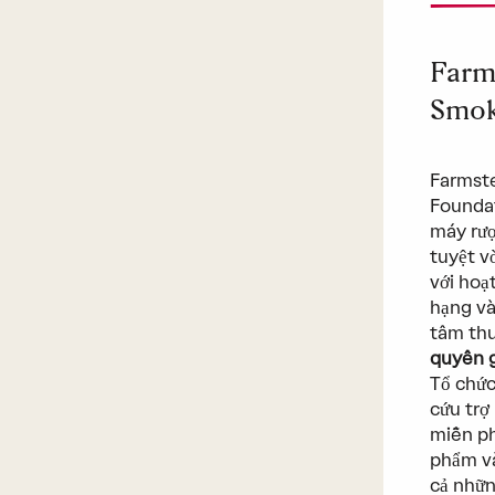
Farm
Smok
Farmste
Foundat
máy rượ
tuyệt v
với hoạ
hạng và
tâm th
quyên 
Tổ chứ
cứu trợ
miễn ph
phẩm và
cả nhữn