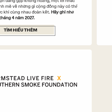
ạn đang gặp khủng hoảng, một lời nhắc
h mẽ về những gì cộng đồng này có thể
c khi cùng nhau đoàn kết.
Hãy ghi nhớ
tháng 4 năm 2027.
TÌM HIỂU THÊM