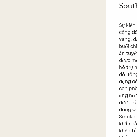
Sout
Sự kiện
cộng đồ
vang, đ
buổi ch
ăn tuyệ
được mộ
hỗ trợ 
đồ uống
động đế
căn phò
ủng hộ 
được ró
đóng gó
Smoke F
khẩn cấ
khỏe tâ