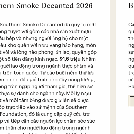
hern Smoke Decanted 2026
B
 Southern Smoke Decanted đã quy tụ một
Cả
ng tuyệt vời gồm các nhà sản xuất rượu
qu
ầu bếp và những người ủng hộ cho một
th
iều khó quên với rượu vang hảo hạng, món
ng
t vời và lòng hào phóng lớn lao, quyên góp
sự
t số tiền đáng kinh ngạc.
$1,6 triệu
Nhằm
ng
người lao động trong ngành thực phẩm và
qu
 trên toàn quốc. Từ các buổi nếm thử lưu
tr
n phiên đấu giá trực tiếp đầy năng lượng,
củ
ng tràn ngập người tham gia, thể hiện sự
Bắ
thực sự dành cho ngành này. Mỗi ly rượu
t và mỗi tấm bảng được giơ lên sẽ được
p trực tiếp vào sứ mệnh của Southern
oundation, đó là cung cấp quỹ cứu trợ
p và tiếp cận các nguồn lực chăm sóc sức
m thần cho người lao động trong ngành