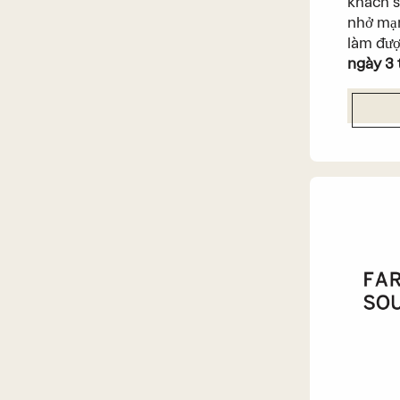
khách s
nhở mạn
làm đượ
ngày 3 