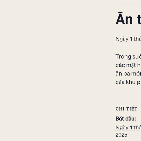
Ăn 
Ngày 1 th
Trong suố
các mặt h
ăn ba món
của khu p
CHI TIẾT
Bắt đầu:
Ngày 1 th
2025