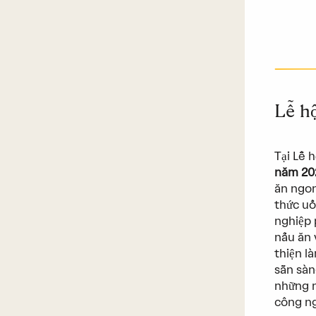
Lễ h
Tại Lễ 
năm 20
ăn ngon
thức uố
nghiệp 
nấu ăn 
thiện l
sẵn sàn
những n
công ng