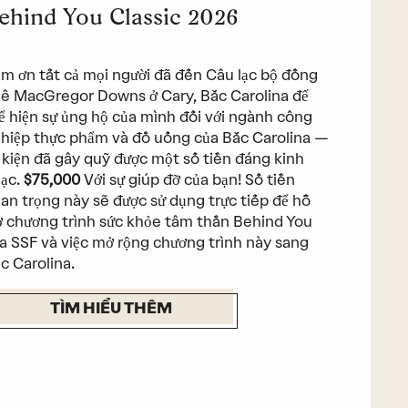
ehind You Classic 2026
m ơn tất cả mọi người đã đến Câu lạc bộ đồng
ê MacGregor Downs ở Cary, Bắc Carolina để
ể hiện sự ủng hộ của mình đối với ngành công
hiệp thực phẩm và đồ uống của Bắc Carolina —
 kiện đã gây quỹ được một số tiền đáng kinh
ạc.
$75,000
Với sự giúp đỡ của bạn! Số tiền
an trọng này sẽ được sử dụng trực tiếp để hỗ
ợ chương trình sức khỏe tâm thần Behind You
a SSF và việc mở rộng chương trình này sang
c Carolina.
TÌM HIỂU THÊM