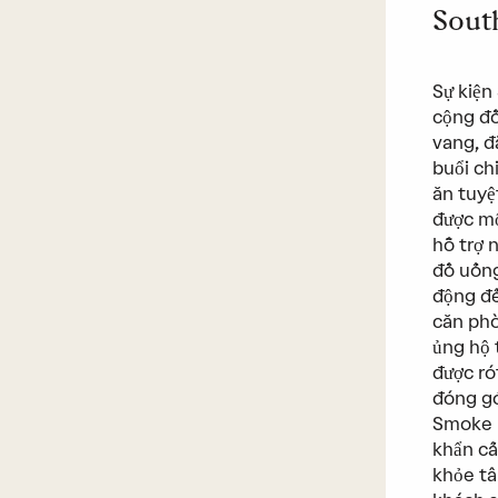
Sout
Sự kiện
cộng đồ
vang, đ
buổi ch
ăn tuyệ
được mộ
hỗ trợ 
đồ uống
động đế
căn phò
ủng hộ 
được ró
đóng gó
Smoke F
khẩn cấ
khỏe tâ