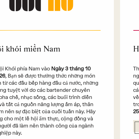
ội khói miền Nam
H
hội Khói phía Nam vào
Ngày 3 tháng 10
Th
26
, Bạn sẽ được thưởng thức những món
ng
 từ các đầu bếp hàng đầu cả nước, những
qu
ng tuyệt vời do các bartender chuyên
cá
pha chế, nhạc sống, các buổi trình diễn
về
và tất cả nguồn năng lượng ấm áp, thân
tr
àm nên sự đặc biệt của cuối tuần này. Hãy
25
g cho một lễ hội ẩm thực, cộng đồng và
gười đã làm nên thành công của ngành
hiệp này.