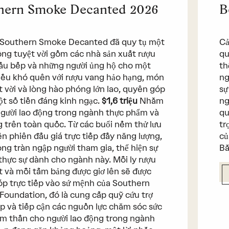
hern Smoke Decanted 2026
B
 Southern Smoke Decanted đã quy tụ một
Cả
ng tuyệt vời gồm các nhà sản xuất rượu
qu
ầu bếp và những người ủng hộ cho một
th
iều khó quên với rượu vang hảo hạng, món
ng
t vời và lòng hào phóng lớn lao, quyên góp
sự
t số tiền đáng kinh ngạc.
$1,6 triệu
Nhằm
ng
người lao động trong ngành thực phẩm và
qu
 trên toàn quốc. Từ các buổi nếm thử lưu
tr
n phiên đấu giá trực tiếp đầy năng lượng,
củ
ng tràn ngập người tham gia, thể hiện sự
Bắ
thực sự dành cho ngành này. Mỗi ly rượu
t và mỗi tấm bảng được giơ lên sẽ được
p trực tiếp vào sứ mệnh của Southern
oundation, đó là cung cấp quỹ cứu trợ
p và tiếp cận các nguồn lực chăm sóc sức
m thần cho người lao động trong ngành