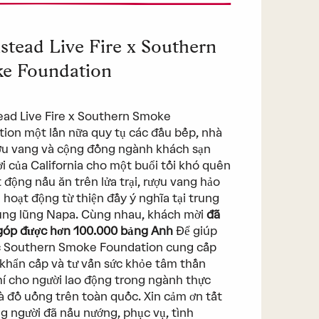
stead Live Fire x Southern
e Foundation
ad Live Fire x Southern Smoke
ion một lần nữa quy tụ các đầu bếp, nhà
u vang và cộng đồng ngành khách sạn
ời của California cho một buổi tối khó quên
t động nấu ăn trên lửa trại, rượu vang hảo
 hoạt động từ thiện đầy ý nghĩa tại trung
ung lũng Napa. Cùng nhau, khách mời
đã
góp được hơn 100.000 bảng Anh
Để giúp
c Southern Smoke Foundation cung cấp
 khẩn cấp và tư vấn sức khỏe tâm thần
í cho người lao động trong ngành thực
 đồ uống trên toàn quốc. Xin cảm ơn tất
g người đã nấu nướng, phục vụ, tình