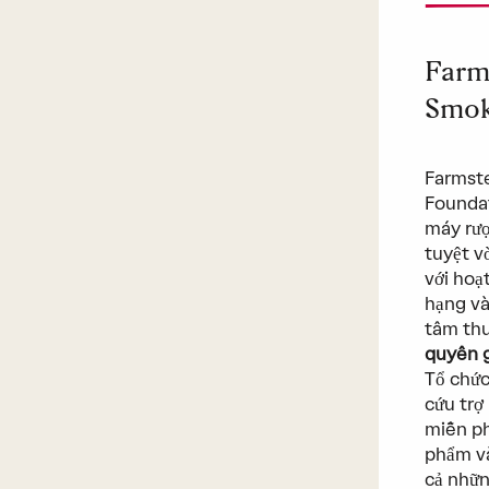
Farm
Smok
Farmste
Foundat
máy rượ
tuyệt v
với hoạ
hạng và
tâm th
quyên 
Tổ chứ
cứu trợ
miễn ph
phẩm và
cả nhữn