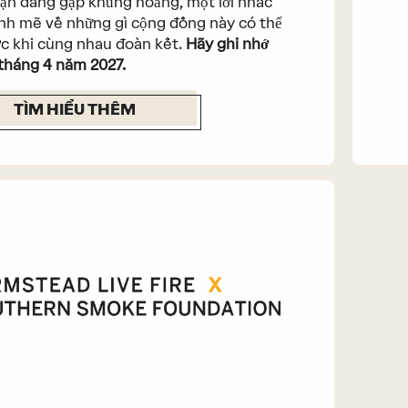
ạn đang gặp khủng hoảng, một lời nhắc
h mẽ về những gì cộng đồng này có thể
c khi cùng nhau đoàn kết.
Hãy ghi nhớ
tháng 4 năm 2027.
TÌM HIỂU THÊM