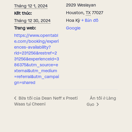
2929 Weslayan
Tháng 12 1, 2024
Houston
,
TX
77027
Kết thúc:
Hoa Kỳ
+ Bản đồ
Tháng 12 30, 2024
Trang web:
Google
https://www.opentabl
e.com/booking/experi
ences-availability?
rid=231256&restref=2
31256&experienceId=3
86375&utm_source=e
xternal&utm_medium
=referral&utm_campai
gn=shared
Ăn tối ở Làng
Bữa tối của Dean Neff x Preeti
Waas tại Cheeni
Gạo