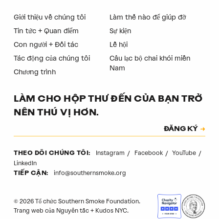
Giới thiệu về chúng tôi
Làm thế nào để giúp đỡ
Tin tức + Quan điểm
Sự kiện
Con người + Đối tác
Lễ hội
Tác động của chúng tôi
Câu lạc bộ chai khói miền
Nam
Chương trình
LÀM CHO HỘP THƯ ĐẾN CỦA BẠN TRỞ
NÊN THÚ VỊ HƠN.
Đăng ký
ĐĂNG KÝ
Mã xác thực
Instagram
Facebook
YouTube
THEO DÕI CHÚNG TÔI:
LinkedIn
info@southernsmoke.org
TIẾP CẬN:
© 2026 Tổ chức Southern Smoke Foundation.
Trang web của
Nguyên tắc
+
Kudos NYC
.