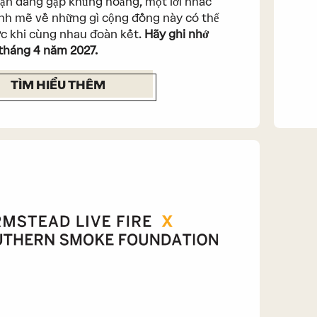
ạn đang gặp khủng hoảng, một lời nhắc
h mẽ về những gì cộng đồng này có thể
c khi cùng nhau đoàn kết.
Hãy ghi nhớ
tháng 4 năm 2027.
TÌM HIỂU THÊM