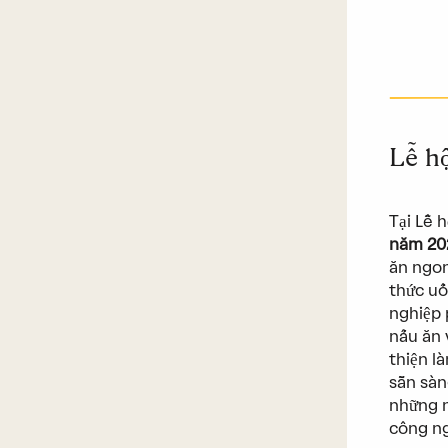
Lễ h
Tại Lễ 
năm 20
ăn ngon
thức uố
nghiệp 
nấu ăn 
thiện l
sẵn sàn
những n
công ng