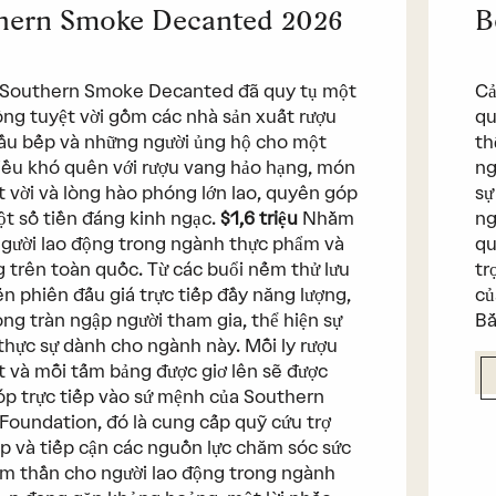
hern Smoke Decanted 2026
B
 Southern Smoke Decanted đã quy tụ một
Cả
ng tuyệt vời gồm các nhà sản xuất rượu
qu
ầu bếp và những người ủng hộ cho một
th
iều khó quên với rượu vang hảo hạng, món
ng
t vời và lòng hào phóng lớn lao, quyên góp
sự
t số tiền đáng kinh ngạc.
$1,6 triệu
Nhằm
ng
người lao động trong ngành thực phẩm và
qu
 trên toàn quốc. Từ các buổi nếm thử lưu
tr
n phiên đấu giá trực tiếp đầy năng lượng,
củ
ng tràn ngập người tham gia, thể hiện sự
Bắ
thực sự dành cho ngành này. Mỗi ly rượu
t và mỗi tấm bảng được giơ lên sẽ được
p trực tiếp vào sứ mệnh của Southern
oundation, đó là cung cấp quỹ cứu trợ
p và tiếp cận các nguồn lực chăm sóc sức
m thần cho người lao động trong ngành