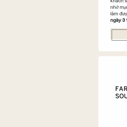
khách s
nhở mạn
làm đượ
ngày 3 