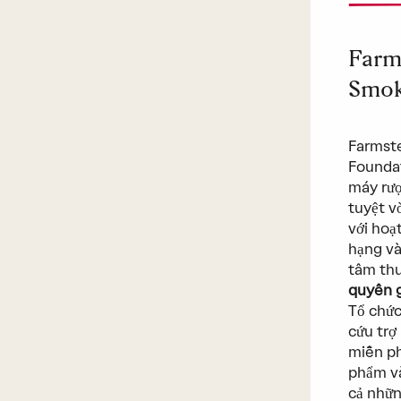
Farm
Smok
Farmste
Foundat
máy rượ
tuyệt v
với hoạ
hạng và
tâm th
quyên 
Tổ chứ
cứu trợ
miễn ph
phẩm và
cả nhữn