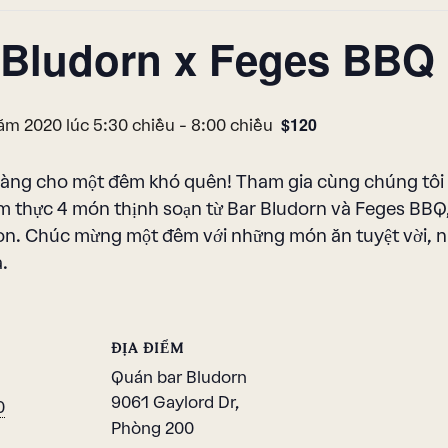
 Bludorn x Feges BBQ
$120
ăm 2020 lúc 5:30 chiều
-
8:00 chiều
àng cho một đêm khó quên! Tham gia cùng chúng tôi v
ẩm thực 4 món thịnh soạn từ Bar Bludorn và Feges BB
n. Chúc mừng một đêm với những món ăn tuyệt vời, nh
.
ĐỊA ĐIỂM
Quán bar Bludorn
9061 Gaylord Dr,
0
Phòng 200