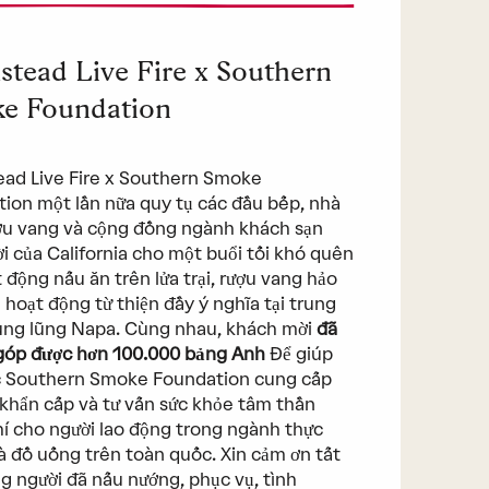
stead Live Fire x Southern
e Foundation
ad Live Fire x Southern Smoke
ion một lần nữa quy tụ các đầu bếp, nhà
u vang và cộng đồng ngành khách sạn
ời của California cho một buổi tối khó quên
t động nấu ăn trên lửa trại, rượu vang hảo
 hoạt động từ thiện đầy ý nghĩa tại trung
ung lũng Napa. Cùng nhau, khách mời
đã
góp được hơn 100.000 bảng Anh
Để giúp
c Southern Smoke Foundation cung cấp
 khẩn cấp và tư vấn sức khỏe tâm thần
í cho người lao động trong ngành thực
 đồ uống trên toàn quốc. Xin cảm ơn tất
g người đã nấu nướng, phục vụ, tình