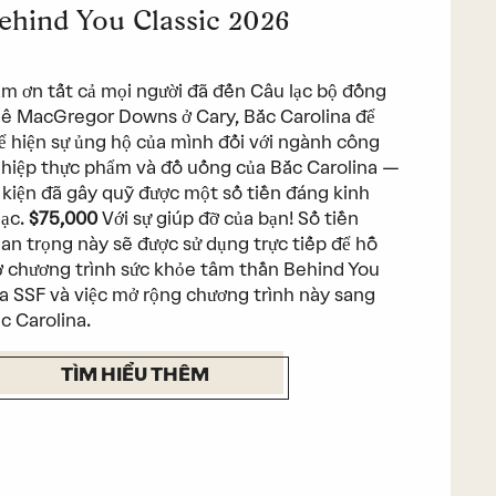
ehind You Classic 2026
m ơn tất cả mọi người đã đến Câu lạc bộ đồng
ê MacGregor Downs ở Cary, Bắc Carolina để
ể hiện sự ủng hộ của mình đối với ngành công
hiệp thực phẩm và đồ uống của Bắc Carolina —
 kiện đã gây quỹ được một số tiền đáng kinh
ạc.
$75,000
Với sự giúp đỡ của bạn! Số tiền
an trọng này sẽ được sử dụng trực tiếp để hỗ
ợ chương trình sức khỏe tâm thần Behind You
a SSF và việc mở rộng chương trình này sang
c Carolina.
TÌM HIỂU THÊM