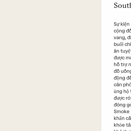
Sout
Sự kiện
cộng đồ
vang, đ
buổi ch
ăn tuyệ
được mộ
hỗ trợ 
đồ uống
động đế
căn phò
ủng hộ 
được ró
đóng gó
Smoke F
khẩn cấ
khỏe tâ