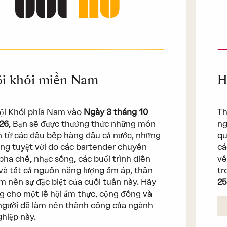
ội khói miền Nam
H
hội Khói phía Nam vào
Ngày 3 tháng 10
Th
26
, Bạn sẽ được thưởng thức những món
ng
 từ các đầu bếp hàng đầu cả nước, những
qu
ng tuyệt vời do các bartender chuyên
cá
pha chế, nhạc sống, các buổi trình diễn
về
và tất cả nguồn năng lượng ấm áp, thân
tr
àm nên sự đặc biệt của cuối tuần này. Hãy
25
g cho một lễ hội ẩm thực, cộng đồng và
gười đã làm nên thành công của ngành
hiệp này.