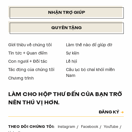
NHẬN TRỢ GIÚP
QUYÊN TẶNG
Giới thiệu về chúng tôi
Làm thế nào để giúp đỡ
Tin tức + Quan điểm
Sự kiện
Con người + Đối tác
Lễ hội
Tác động của chúng tôi
Câu lạc bộ chai khói miền
Nam
Chương trình
LÀM CHO HỘP THƯ ĐẾN CỦA BẠN TRỞ
NÊN THÚ VỊ HƠN.
Đăng ký
ĐĂNG KÝ
Mã xác thực
Instagram
Facebook
YouTube
THEO DÕI CHÚNG TÔI: