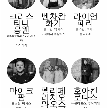
크리스
벤차완
라이언
티나
화가
페라
응웬
휴스턴, 텍사스
휴스턴, 텍사스
거리에서 주방까지
콜티바레
미니애폴리스, 미네소
타
하이하이
마이크
펠리페
호아킨
팜
리치오
로다스
와 오스
휴스턴, 텍사스
뉴올리언스, 루이지애