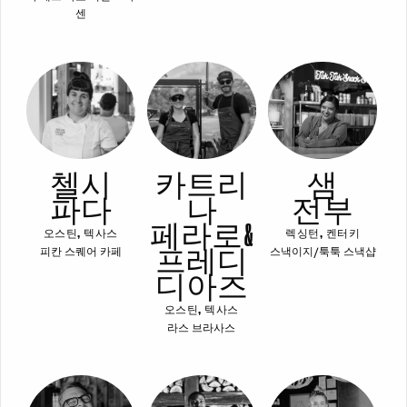
센
첼시
카트리
샘
파다
나
전부
페라로 &
오스틴, 텍사스
렉싱턴, 켄터키
프레디
피칸 스퀘어 카페
스낵이지/툭툭 스낵샵
디아즈
오스틴, 텍사스
라스 브라사스