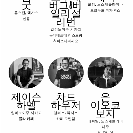
굿
버그 & 베
롤리, 노스캐롤라이나
일리 설
오크우드 피자 박스
휴스턴, 텍사스
리번
신용
일리노이주 시카고
몬테베르데 레스토랑
& 파스티피시오
제이슨
차드
은
하멜
하우저
이오코
보지
일리노이주 시카고
댈러스, 텍사스
룰라 카페
카페 모멘텀
애쉬빌, 노스캐롤라이
나주
녠 주니어