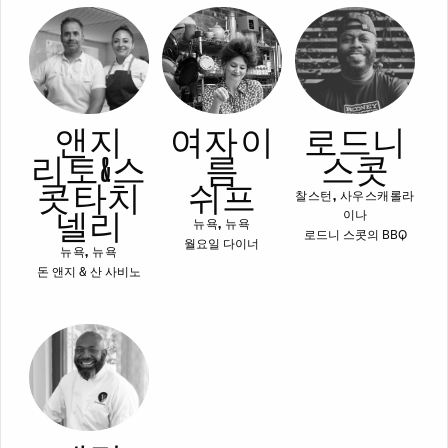
앤지
여자 이
로드니
리토 & 스
름
스콧
콧 타치
쉬프
찰스턴, 사우스캐롤라
넬리
이나
뉴욕, 뉴욕
로드니 스콧의 BBQ
월요일 다이너
뉴욕, 뉴욕
돈 앤지 & 산 사비노