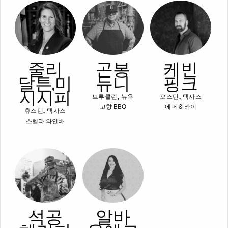
줄리
곤봉
케빈
달튼, 미
듀니
핑크
시시피
브루클린, 뉴욕
오스틴, 텍사스
고향 BBQ
에머 & 라이
휴스턴, 텍사스
스텔라 와인바
석공
알바