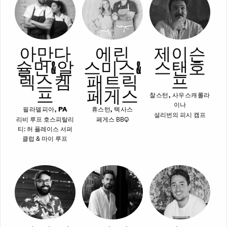
아만다
에린
제이슨
슐먼 & 알
스미스 &
스탠호
렉스 켐
패트릭
프
프
페게스
찰스턴, 사우스캐롤라
이나
필라델피아, PA
휴스턴, 텍사스
설리번의 피시 캠프
리비 루프 호스피탈리
페게스 BBQ
티: 허 플레이스 서퍼
클럽 & 마이 루프