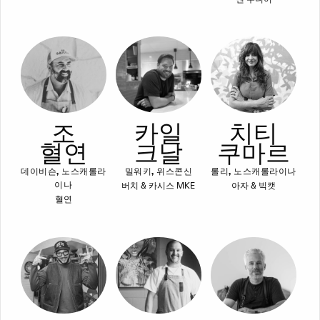
조
카일
치티
혈연
크날
쿠마르
데이비슨, 노스캐롤라
밀워키, 위스콘신
롤리, 노스캐롤라이나
버치 & 카시스 MKE
아자 & 빅캣
이나
혈연