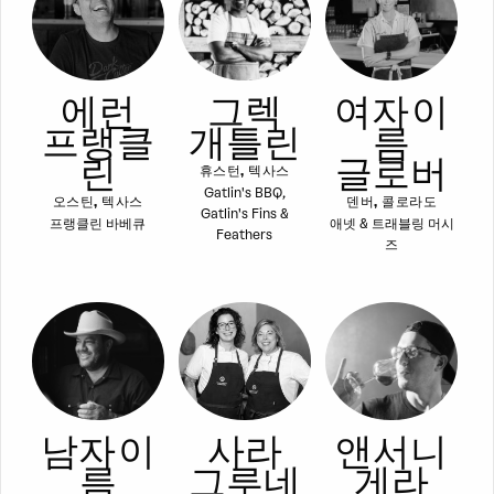
에런
그렉
여자 이
프랭클
개틀린
름
린
글로버
휴스턴, 텍사스
Gatlin's BBQ,
오스틴, 텍사스
덴버, 콜로라도
Gatlin's Fins &
프랭클린 바베큐
애넷 & 트래블링 머시
Feathers
즈
남자 이
사라
앤서니
름
그루네
게라