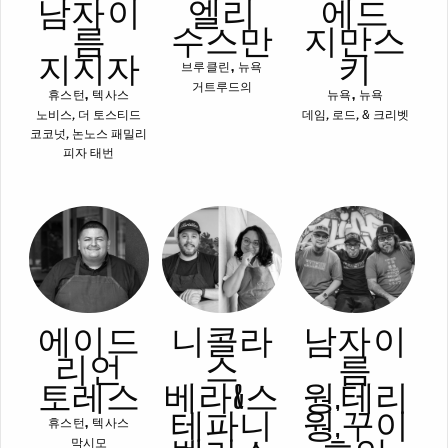
남자 이
엘리
에드
름
수스만
지만스
지지자
키
브루클린, 뉴욕
거트루드의
휴스턴, 텍사스
뉴욕, 뉴욕
노비스, 더 토스티드
데임, 로드, & 크리벳
코코넛, 논노스 패밀리
피자 태번
에이드
니콜라
남자 이
리언
스
름
토레스
베라 & 스
웡, 테리
테파니
웡, 꾸이
휴스턴, 텍사스
막시모