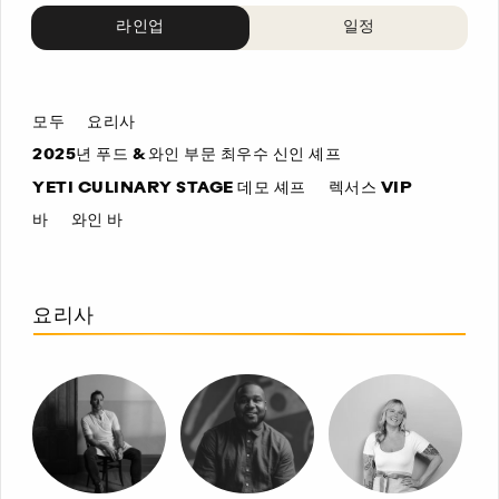
라인업
일정
모두
요리사
2025년 푸드 & 와인 부문 최우수 신인 셰프
YETI CULINARY STAGE 데모 셰프
렉서스 VIP
바
와인 바
요리사