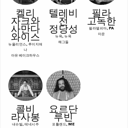
켈리
텔레비
필라
자크와
전
고독한
사만다
정당성
필라델피아, PA
와이스
마운
뉴욕, 뉴욕
해그들
뉴올리언스, 루이지애
나
아유 베이크하우스
콜비
요르단
라사봉
루빈
내슈빌, 테네시주
포틀랜드, ME