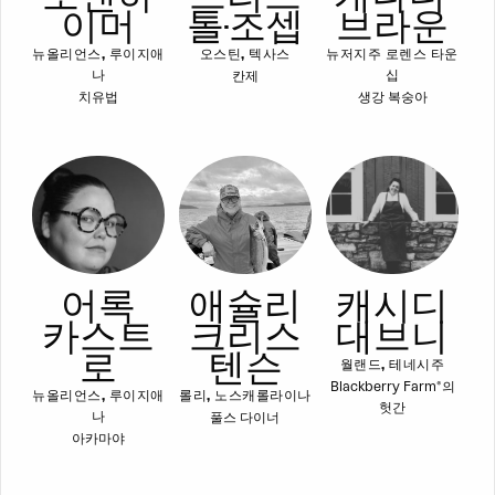
이머
톨-조셉
브라운
뉴올리언스, 루이지애
오스틴, 텍사스
뉴저지주 로렌스 타운
칸제
나
십
치유법
생강 복숭아
어록
애슐리
캐시디
카스트
크리스
대브니
로
텐슨
월랜드, 테네시주
Blackberry Farm®의
뉴올리언스, 루이지애
롤리, 노스캐롤라이나
헛간
풀스 다이너
나
아카마야