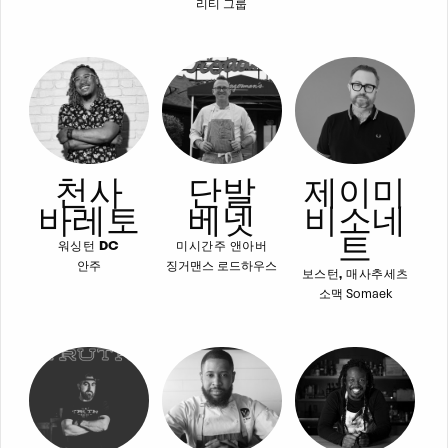
리티 그룹
천사
단발
제이미
바레토
베넷
비소네
트
워싱턴 DC
미시간주 앤아버
안주
징거맨스 로드하우스
보스턴, 매사추세츠
소맥 Somaek