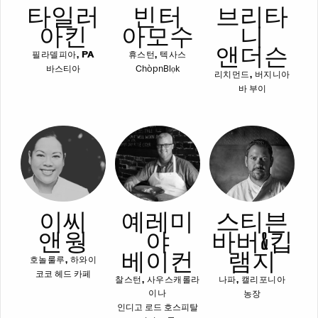
타일러
빈 터
브리타
아킨
아모수
니
앤더슨
필라델피아, PA
휴스턴, 텍사스
바스티아
ChòpnBlọk
리치먼드, 버지니아
바 부이
이씨
예레미
스티븐
앤 웡
야
바버 & 킵
베이컨
램지
호놀룰루, 하와이
코코 헤드 카페
찰스턴, 사우스캐롤라
나파, 캘리포니아
농장
이나
인디고 로드 호스피탈