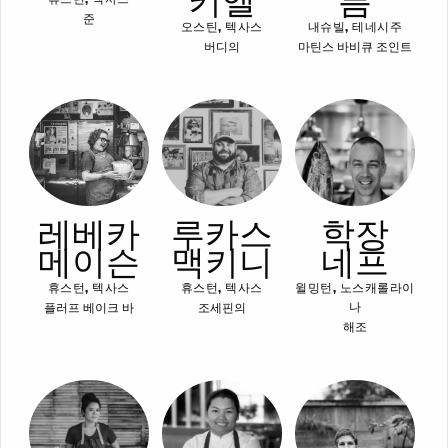
키엘
름
준
오스틴, 텍사스
내슈빌, 테네시주
버디의
마틴스 바비큐 조인트
레베카
루카스
학장
메이슨
맥키니
네프
휴스턴, 텍사스
휴스턴, 텍사스
윌밍턴, 노스캐롤라이
플러프 베이크 바
조세핀의
나
해조