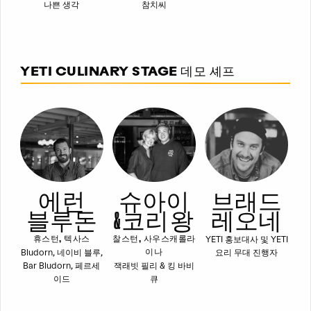
나쁜 생각
참치씨
YETI CULINARY STAGE 데모 셰프
에런
슈아이
브래드
블루돈
& 코리 왕
레오네
YETI 홍보대사 및 YETI
휴스턴, 텍사스
찰스턴, 사우스캐롤라
Bludorn, 네이비 블루,
요리 무대 진행자
이나
Bar Bludorn, 페르세
잭래빗 필리 & 킹 바비
이드
큐