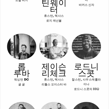
틴 웨이
트릴 버거
나
바커스 신자
터
휴스턴, 텍사스
로지 캐넌볼
롭
제이슨
로드니
루바
리체크
스콧
워싱턴 DC
휴스턴, 텍사스
찰스턴, 사우스캐롤라
굴 굴
리틀스 오이스터 바
이나
로드니 스콧의 BBQ