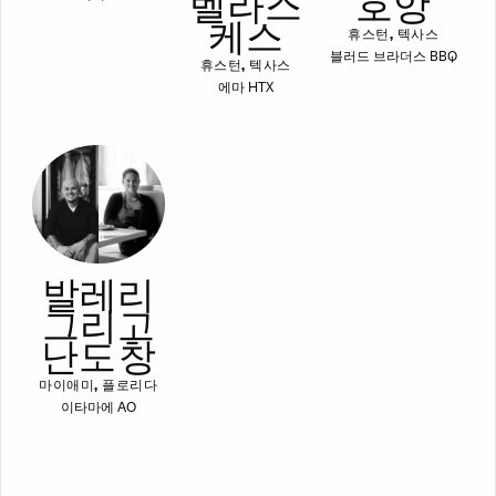
벨라스
호앙
케스
휴스턴, 텍사스
블러드 브라더스 BBQ
휴스턴, 텍사스
에마 HTX
발레리
그리고
난도 창
마이애미, 플로리다
이타마에 AO