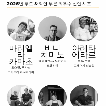
2025년 푸드 & 와인 부문 최우수 신인 셰프
마리엘
비니
아레타
라
치미노
에타르
카마초
클리블랜드, 오하이오
뉴욕, 뉴욕
코델리아
그래머시 선술집
오스틴, 텍사스
코마드레 파나데리아