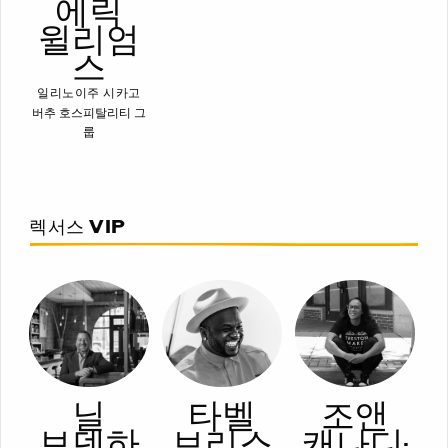
에릭
윌리엄
스
일리노이주 시카고
버추 호스피탈리티 그
룹
렉서스 VIP
닐
타벨
조앤
보덴하
브리스
캐나디-