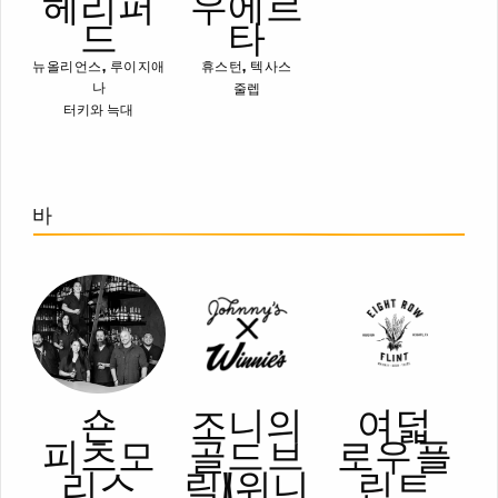
헤리퍼
우에르
드
타
뉴올리언스, 루이지애
휴스턴, 텍사스
줄렙
나
터키와 늑대
바
숀
조니의
여덟
피츠모
골드 브
로우 플
리스
릭 X 위니
린트