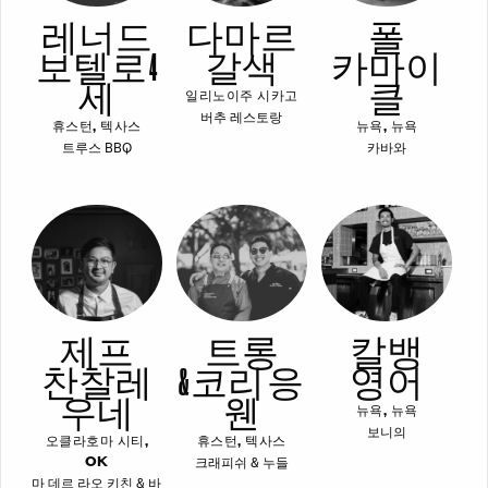
레너드
다마르
폴
보텔로 4
갈색
카마이
세
클
일리노이주 시카고
버추 레스토랑
휴스턴, 텍사스
뉴욕, 뉴욕
트루스 BBQ
카바와
제프
트롱
칼뱅
찬찰레
& 코리 응
영어
우네
웬
뉴욕, 뉴욕
보니의
오클라호마 시티,
휴스턴, 텍사스
크래피쉬 & 누들
OK
마 데르 라오 키친 & 바