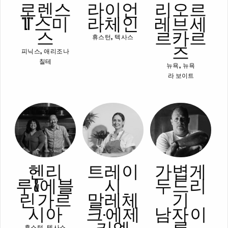
로렌스
라이언
리오르
"LT" 스미
라체인
레브 세
스
르카르
휴스턴, 텍사스
즈
피닉스, 애리조나
칠테
뉴욕, 뉴욕
라 보이트
헨리
트레이
가볍게
루 & 에블
시
두드리
린 가르
말레체
기
시아
크-에제
남자 이
휴스턴, 텍사스