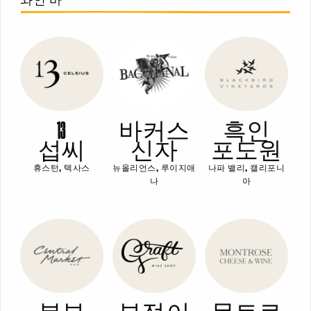
와인 바
13
바커스
흑인
섭씨
신자
포도원
휴스턴, 텍사스
뉴올리언스, 루이지애
나파 밸리, 캘리포니
나
아