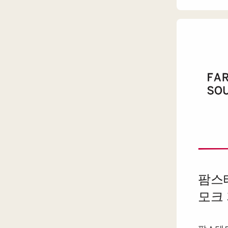
팜스테
모크