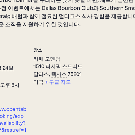
 Bourbon Dinner를 주최하는 잊지 못할 버번, 셰프가 
점 이벤트에서는 Dallas Bourbon Club과 Southern Smo
ah Craig 배럴과 함께 절묘한 멀티코스 식사 경험을 제공합
운 조직을 지원하기 위한 것입니다.
장소
카페 모멘텀
1510 퍼시픽 스트리트
월 24일
달라스
,
텍사스
75201
미국
+ 구글 지도
 오후 8시
ww.opentab
oking/exp
vailability?
7&restref=1