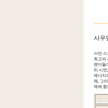
사우
서던 
최고의 
텐더들이
리 시연
에너지까
체, 그
제에 함