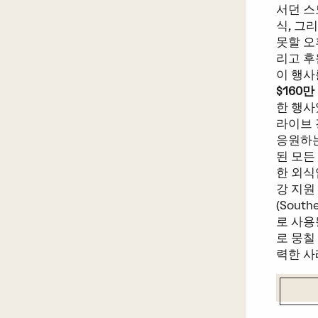
서던 스
식, 그
못할 오
리고 후
이 행사
$160만
한 행사
라이브 
응원하는
된 모든
한 외식
강 지원
(Sout
로 사용
로 뭉칠
력한 사