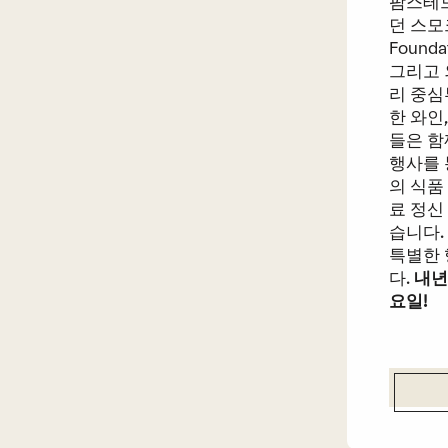
팜스테드 
던 스모크
Found
그리고 
리 중심
한 와인
들은 
행사를 통
의 식품
료 정신
습니다.
특별한 
다.
내년
요일!