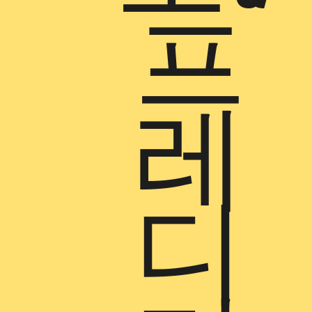
프
레
디