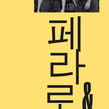
페
라
로 &