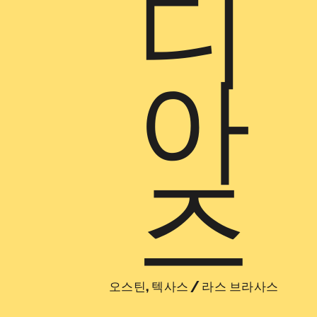
디
아
즈
오스틴, 텍사스
/
라스 브라사스