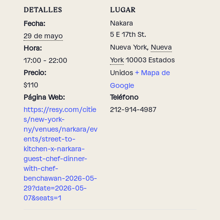
DETALLES
LUGAR
Nakara
Fecha:
5 E 17th St.
29 de mayo
Nueva York
,
Nueva
Hora:
York
10003
Estados
17:00 - 22:00
Precio:
Unidos
+ Mapa de
$110
Google
Página Web:
Teléfono
https://resy.com/citie
212-914-4987
s/new-york-
ny/venues/narkara/ev
ents/street-to-
kitchen-x-narkara-
guest-chef-dinner-
with-chef-
benchawan-2026-05-
29?date=2026-05-
07&seats=1