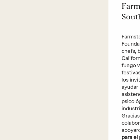
Farm
Sout
Farmste
Foundat
chefs, 
Califor
fuego v
festiva
los inv
ayudar 
asisten
psicoló
industr
Gracias
colabor
apoyaro
para el