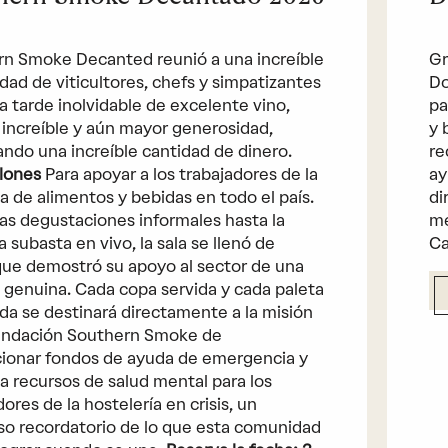
n Smoke Decanted reunió a una increíble
Gr
ad de viticultores, chefs y simpatizantes
Do
a tarde inolvidable de excelente vino,
pa
increíble y aún mayor generosidad,
y 
ndo una increíble cantidad de dinero.
re
llones
Para apoyar a los trabajadores de la
ay
ia de alimentos y bebidas en todo el país.
di
as degustaciones informales hasta la
me
 subasta en vivo, la sala se llenó de
Ca
ue demostró su apoyo al sector de una
genuina. Cada copa servida y cada paleta
da se destinará directamente a la misión
Fundación Southern Smoke de
ionar fondos de ayuda de emergencia y
a recursos de salud mental para los
ores de la hostelería en crisis, un
o recordatorio de lo que esta comunidad