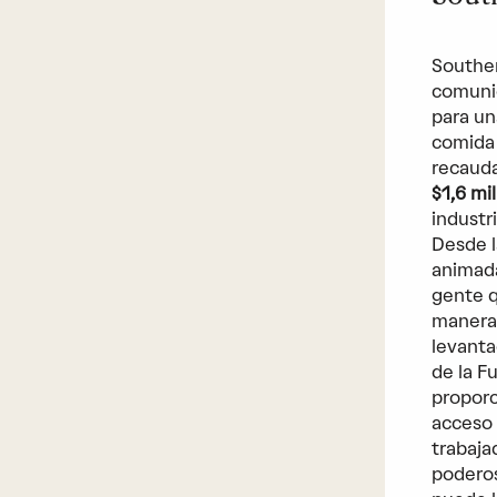
Souther
comunid
para un
comida 
recauda
$1,6 mi
industr
Desde l
animada
gente q
manera 
levanta
de la 
proporc
acceso 
trabajad
poderos