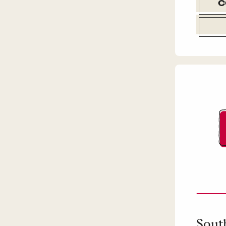
C
Sout