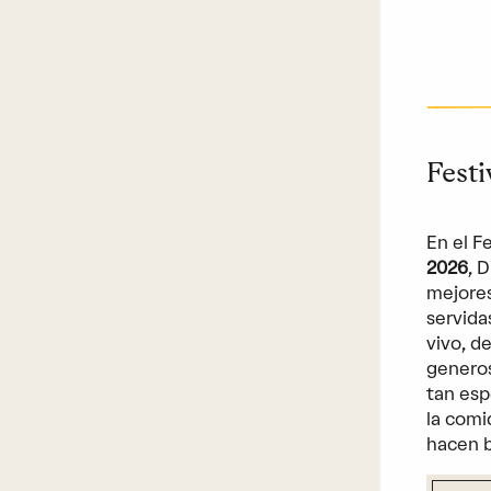
Festi
En el F
2026
, 
mejores
servida
vivo, d
generos
tan esp
la comi
hacen br