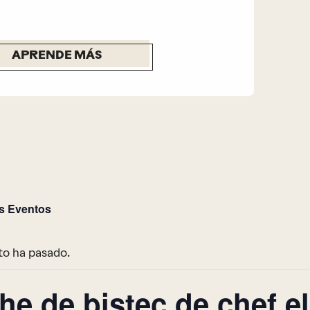
APRENDE MÁS
os Eventos
to ha pasado.
he de bistec de chef e