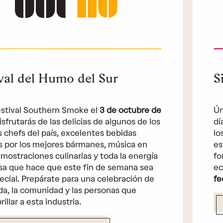
val del Humo del Sur
S
estival Southern Smoke el
3 de octubre de
Ún
Disfrutarás de las delicias de algunos de los
dí
 chefs del país, excelentes bebidas
lo
s por los mejores bármanes, música en
es
emostraciones culinarias y toda la energía
fo
a que hace que este fin de semana sea
ec
ecial. Prepárate para una celebración de
fe
da, la comunidad y las personas que
illar a esta industria.