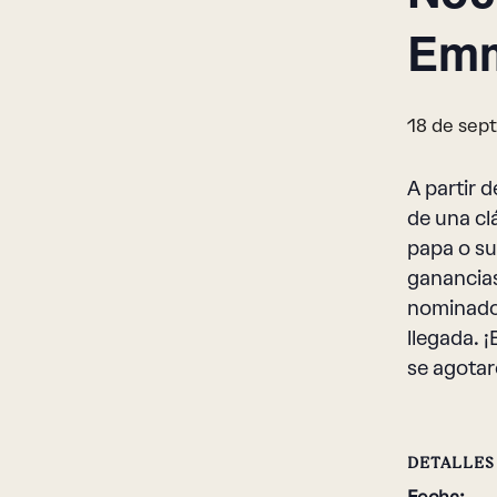
Emm
18 de sept
A partir 
de una cl
papa o su
ganancias
nominado 
llegada. 
se agotar
DETALLES