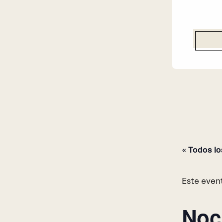
« Todos l
Este even
Noc