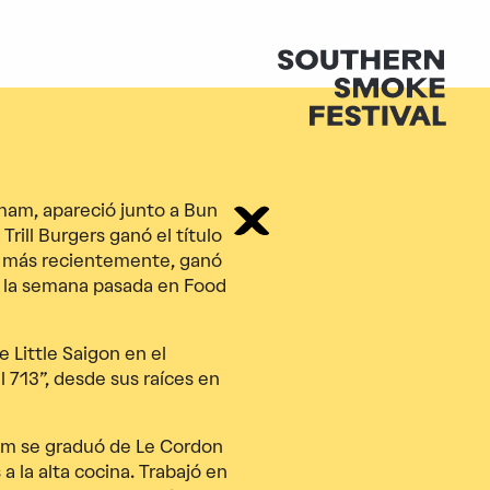
 Pham, apareció junto a Bun
ill Burgers ganó el título
, más recientemente, ganó
” la semana pasada en Food
 Little Saigon en el
l 713”, desde sus raíces en
ham se graduó de Le Cordon
 la alta cocina. Trabajó en