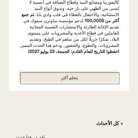
كاليفورنيا ومصانع النبيذ وقطاع الضيافة في أمسية لا
تُنسى من الطهي على نار حية، وتذوق أنواع النبيذ
الاستثنائية، والاحتفال بالعطاء في قلب وادي نابا.
تم جمع
أكثر من $100,000
لدعم مؤسسة ساوثرن سموك في
تقديم الإغاثة الطارئة والاستشارات النفسية المجانية
للعاملين في قطاع الأغذية والمشروبات على مستوى
البلاد. شكرًا جزيلًا لكل من ساهم في الطبخ، وتقديم
المشروبات، والتطوع، والحضور، ودعم هذا الحدث المميز.
احفظوا التاريخ للعام القادم: الجمعة، 23 يوليو 2027!
يتعلم أكثر
« كل الأحداث
لقد مر هذا حدث.