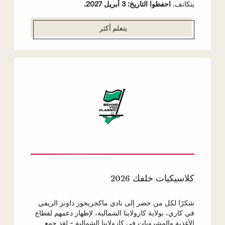
يتكاتف.
احفظوا التاريخ: 3 أبريل 2027.
يتعلم أكثر
كلاسيكيات خلفك 2026
شكرًا لكل من حضر إلى نادي ماكجريجور داونز الريفي
في كاري، بولاية كارولاينا الشمالية، لإظهار دعمهم لقطاع
الأغذية والمشروبات في كارولاينا الشمالية - لقد جمع