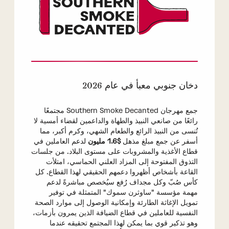
دخان جنوبي معبأ في عام 2026
جمع مهرجان Southern Smoke Decanted مجتمعًا
رائعًا من صانعي النبيذ والطهاة والداعمين لقضاء أمسية لا
تُنسى من النبيذ الرائع والطعام الشهي، وكرم أكبر، مما
أسفر عن جمع مبلغ مذهل
$1.6 مليون
لدعم العاملين في
قطاع الأغذية والمشروبات على مستوى البلاد. من جلسات
التذوق المفتوحة إلى المزاد العلني الحماسي، امتلأت
القاعة بأشخاص أظهروا دعمهم الحقيقي لهذا القطاع. كل
كأس صُبّ وكل مجداف رُفع سيُخصص مباشرةً لدعم
مهمة مؤسسة "ساوثرن سموك" المتمثلة في توفير
تمويل الإغاثة الطارئة وإمكانية الوصول إلى موارد الصحة
النفسية للعاملين في قطاع الضيافة الذين يمرون بأزمات،
وهو تذكير قوي بما يمكن لهذا المجتمع تحقيقه عندما