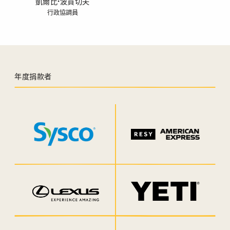
凱爾比·波貢切夫
行政協調員
年度捐款者