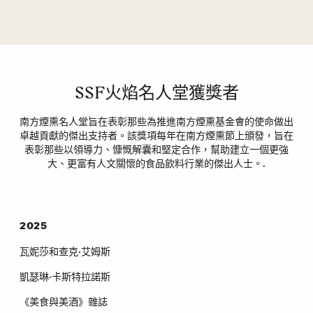
SSF火焰名人堂獲獎者
南方煙熏名人堂旨在表彰那些為推進南方煙熏基金會的使命做出
卓越貢獻的傑出支持者。該獎項每年在南方煙熏節上頒發，旨在
表彰那些以領導力、慷慨解囊和堅定合作，幫助建立一個更強
大、更富有人文關懷的食品飲料行業的傑出人士。.
2025
瓦妮莎和查克·艾姆斯
凱瑟琳·卡斯特拉諾斯
《美食與美酒》雜誌