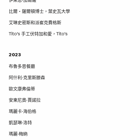
伊萊恩·加爾薩
比爾‧薩爾頓博士，葉史瓦大學
艾琳史密斯和派崔克費格斯
Tito's 手工伏特加和愛，Tito's
2023
布魯多恩餐廳
阿什利·克里斯滕森
歐文康弗倫蒂
安東尼奧·賈諾拉
瑪麗卡·海伯格
凱瑟琳·洛特
瑪麗·梅納