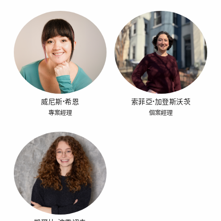
威尼斯·希恩
索菲亞·加登斯沃茨
專案經理
個案經理