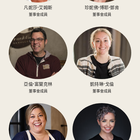
凡妮莎·艾姆斯
珍妮佛·博耶·鄧肯
董事會成員
董事會成員
亞倫·富蘭克林
凱特琳·戈倫
董事會成員
董事會成員