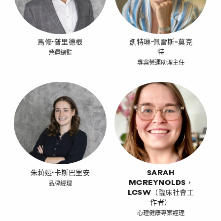
馬修·普里德根
凱特琳·佩雷斯-莫克
特
營運總監
專案營運助理主任
朱莉婭·卡斯巴里安
SARAH
MCREYNOLDS，
品牌經理
LCSW（臨床社會工
作者）
心理健康專案經理