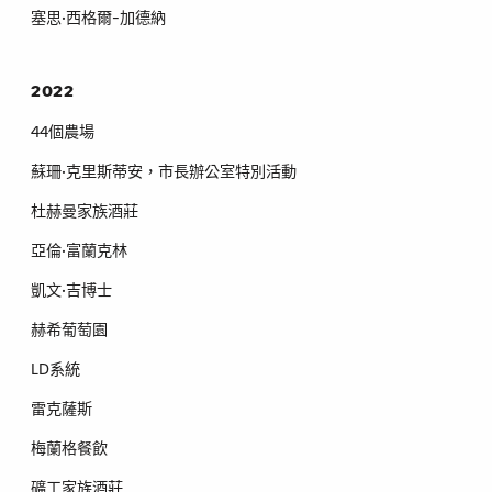
塞思·西格爾-加德納
2022
44個農場
蘇珊·克里斯蒂安，市長辦公室特別活動
杜赫曼家族酒莊
亞倫·富蘭克林
凱文·吉博士
赫希葡萄園
LD系統
雷克薩斯
梅蘭格餐飲
礦工家族酒莊