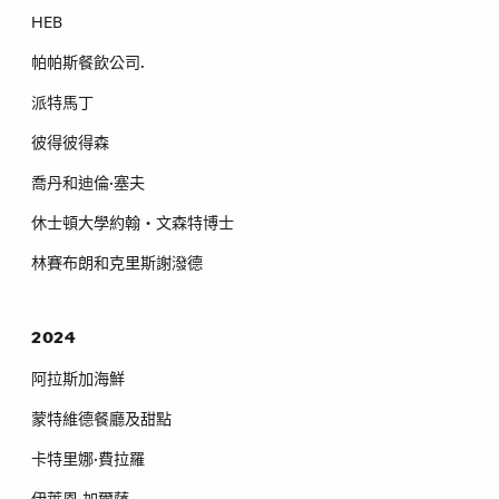
HEB
帕帕斯餐飲公司.
派特馬丁
彼得彼得森
喬丹和迪倫·塞夫
休士頓大學約翰‧文森特博士
林賽布朗和克里斯謝潑德
2024
阿拉斯加海鮮
蒙特維德餐廳及甜點
卡特里娜·費拉羅