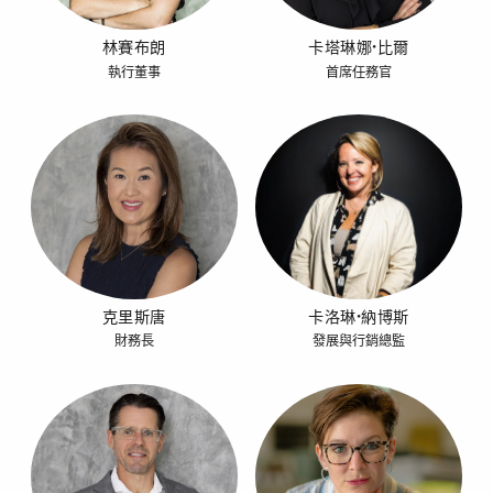
林賽布朗
卡塔琳娜·比爾
執行董事
首席任務官
克里斯唐
卡洛琳·納博斯
財務長
發展與行銷總監