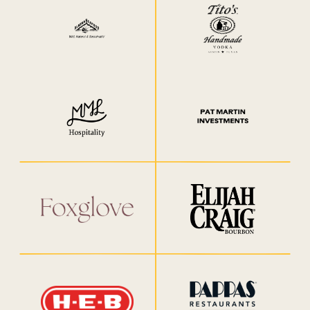
南方煙燻基金會與《美食與美酒》雜誌建立了意義深遠的合作關
係，雙方都致力於支持餐飲界的發展。南方煙燻基金會是阿斯本
Southern Smoke 和 YETI 堪稱絕配。這家總部位於奧斯汀的品
美國運通和Resy一直是南方煙燻基金會和餐飲業的堅定支持
HEB一直是南方煙燻基金會不可或缺的合作夥伴，透過我們的標
Sysco與南方煙燻基金會的合作遠不止於廚房。作為南方煙熏節
Tito's Handmade Vodka 和 Southern Smoke 的合作由來已
美食美酒節的受益者之一，該盛會不僅提升了基金會的使命，也
阿拉斯加海鮮一直是南方煙燻基金會的堅定支持者，從 2022 年
者。他們透過贊助南方煙熏基金會的年度活動，包括南方煙熏
牌多年來一直支持我們「關懷自身」的理念，並在 2022 年和
自成立之初，雷克薩斯一直是南方煙燻基金會的傑出合作夥伴。
誌性活動和全年項目，大力支持我們的使命。他們長期以來對南
的首席贊助商，Sysco助力我們舉辦這項年度最大籌款活動，為
McGuire Moorman Lambert Hospitality 在奧斯汀經營十幾
每年，伊萊賈·克雷格都會在「老式雞尾酒週」及其他活動中舉
久。在新冠疫情最嚴峻的時期，他們是最早伸出援手的夥伴之
節，幫助籌集關鍵資金，確保餐飲從業人員能夠獲得緊急救助和
為產業救助籌集了關鍵資金。雙方的合作涵蓋多個項目，包括美
沃斯堡美食美酒基金會支持南方煙熏
到 2024 年，作為主要贊助商，幫助南方煙燻節帶來了最優質的
Foxglove Communications 為 Southern Smoke 提供持續的
2023 年擔任 Southern Smoke 美食節的首席贊助商，之後又
Indigo Road Hospitality Group 是一家在南部地區經營餐廳
Pappas Restaurants 每年都支持 Southern Smoke 及其使
’的
在達拉斯-沃斯堡地區，
我們的全年工作提供資金支持。他們的承諾也延伸至最需要的時
身為南方煙燻基金會標誌性活動（包括南方煙燻節和南方煙燻品
家餐廳，並在休士頓、阿斯彭、新奧爾良和加州等地擁有物業，
杯，為南方煙燻食品公司籌款。他們的活動增強了我們支持身處
方煙燻節和南方煙燻品鑑會的投入，為關鍵的籌款活動提供了有
Pat Martin Investments 每年都支持 Southern Smoke 及其使
OTG 每年都支持 Southern Smoke 及其使命，即為餐飲業從業
一，幫助我們加強援助受疫情重創的餐飲從業人員。 Tito's 的
野生、永續海鮮。如今，阿拉斯加海鮮繼續透過支持緊急救濟基
食美酒節期間舉辦的「美食美酒最佳新銳廚師」烹飪活動，以及
透過 YETI 烹飪舞台繼續與我們合作。除了贊助活動之外，YETI
公共關係支持，並與該組織共享資源。
和飯店的集團，每年都支持 Southern Smoke 及其為餐飲業從
心理健康諮詢。除了長期合作之外，美國運通和Resy在產業危
命，即為餐飲業從業人員提供緊急救助和免費心理健康諮詢服
各方都在努力，包括提供資金和提高公眾對南方煙霧的認
’的
任務、活動支援和宣
候，支持我們的緊急救援工作，並在自然災害發生時與我們並肩
困境的餐飲從業人員的能力，對我們所熱愛的行業產生了深遠的
鑑會）的基石支持者，Lexus為我們的貴賓打造非凡體驗，並致
該公司每年都支持 Southern Smoke 及其使命，即為餐飲業從
命，即為餐飲業人士提供緊急救助和免費心理健康諮詢服務。.
力支持；同時，他們對「德州在你身後」（Behind You in
慈善核心——「Love, Tito's」——始終堅定支持我們的
人員提供緊急救助和免費心理健康諮詢服務。.
機時期也始終挺身而出，在餐飲從業人員最需要幫助的時候提供
在諸如「醇香盛宴」（Decanted）和匯聚餐飲業專業人士的行
還是 Southern Smoke 社區的慷慨合作夥伴，全年經常為我們
金來實踐我們的使命，這體現了其對餐飲業從業人員的持續承
業人員提供緊急救助和免費心理健康諮詢的使命。.
識。
’的
為餐飲業的從業人員提供資源。.
傳。.
務。.
作戰。我們攜手合作，確保食品飲料產業的從業人員擁有所需的
Texas）計畫的領導支持，確保了全州的餐飲從業人員在最需要
「Behind You」項目，該項目旨在為全美餐飲從業人員提供心
業人員提供緊急救濟和免費心理健康諮詢服務。.
力於改善全美餐飲從業人員的福祉。.
影響。.
額外捐款。他們的承諾體現了對餐飲業韌性的深刻理解，以及對
業早餐會等活動中的聯合推廣。除了活動的合作，《美食美酒》
的廚師、演藝人員、合作夥伴和支持者提供產品。 YETI 始終秉
諾。.
資源，幫助他們恢復、重建，並繼續從事他們熱愛的事業。.
的時候能夠獲得免費的心理健康諮詢服務。.
理健康服務。.
雜誌也持續提供編輯支持，在其各個平台上提升南方煙燻基金會
持著與我們使命相符的慷慨和熱情好客的精神。.
支持餐飲業從業人員的重要性的重視。.
的計畫、故事和影響力。.