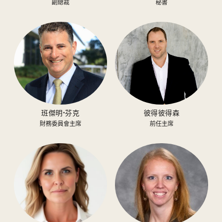
副總裁
秘書
班傑明·芬克
彼得彼得森
財務委員會主席
前任主席