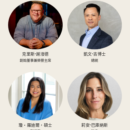
克里斯·謝潑德
凱文·吉博士
創始董事兼榮譽主席
總統
瓊‧羅迪爾，碩士
莉安·巴庫納斯