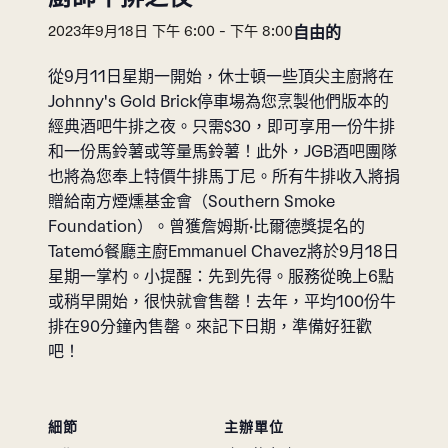
自由的
2023年9月18日 下午 6:00
-
下午 8:00
從9月11日星期一開始，休士頓一些頂尖主廚將在
Johnny's Gold Brick停車場為您烹製他們版本的
經典酒吧牛排之夜。只需$30，即可享用一份牛排
和一份馬鈴薯或等量馬鈴薯！此外，JGB酒吧團隊
也將為您奉上特價牛排馬丁尼。所有牛排收入將捐
贈給南方煙燻基金會（Southern Smoke
Foundation）。曾獲詹姆斯·比爾德獎提名的
Tatemó餐廳主廚Emmanuel Chavez將於9月18日
星期一掌杓。小提醒：先到先得。服務從晚上6點
或稍早開始，很快就會售罄！去年，平均100份牛
排在90分鐘內售罄。來記下日期，準備好狂歡
吧！
細節
主辦單位