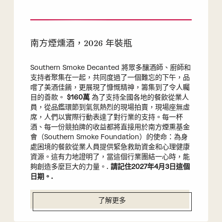
南方煙燻酒，2026 年裝瓶
Southern Smoke Decanted 將眾多釀酒師、廚師和
支持者聚集在一起，共同度過了一個難忘的下午，品
嚐了美酒佳餚，更展現了慷慨精神，籌集到了令人矚
目的善款。
$160萬
為了支持全國各地的餐飲從業人
員，從品鑑環節到氣氛熱烈的現場拍賣，現場座無虛
席，人們以實際行動表達了對行業的支持。每一杯
酒、每一份競拍牌的收益都將直接用於南方煙熏基金
會（Southern Smoke Foundation）的使命：為身
處困境的餐飲從業人員提供緊急救助資金和心理健康
資源。這有力地證明了，當這個行業團結一心時，能
夠創造多麼巨大的力量。.
請記住2027年4月3日這個
日期。.
了解更多