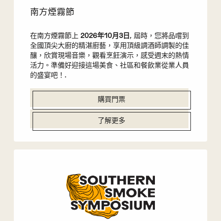
南方煙霧節
在南方煙霧節上
2026年10月3日
, 屆時，您將品嚐到
全國頂尖大廚的精湛廚藝，享用頂級調酒師調製的佳
釀，欣賞現場音樂，觀看烹飪演示，感受週末的熱情
活力。準備好迎接這場美食、社區和餐飲業從業人員
的盛宴吧！.
購買門票
了解更多