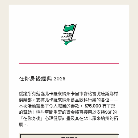
在你身後經典 2026
感謝所有蒞臨北卡羅來納州卡里市麥格雷戈唐斯鄉村
俱樂部，支持北卡羅來納州食品飲料行業的各位——
本次活動籌集了令人矚目的善款。
$75,000
有了您
的幫助！這些至關重要的資金將直接用於支持SSF的
「在你身後」心理健康計畫及其在北卡羅來納州的拓
展。.