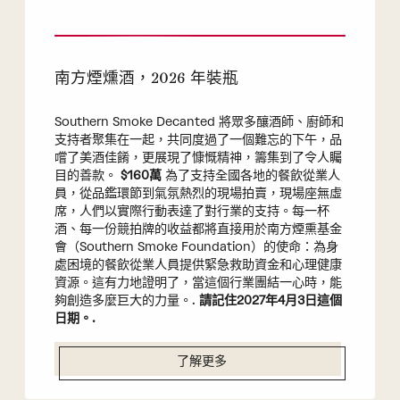
南方煙燻酒，2026 年裝瓶
Southern Smoke Decanted 將眾多釀酒師、廚師和
支持者聚集在一起，共同度過了一個難忘的下午，品
嚐了美酒佳餚，更展現了慷慨精神，籌集到了令人矚
目的善款。
$160萬
為了支持全國各地的餐飲從業人
員，從品鑑環節到氣氛熱烈的現場拍賣，現場座無虛
席，人們以實際行動表達了對行業的支持。每一杯
酒、每一份競拍牌的收益都將直接用於南方煙熏基金
會（Southern Smoke Foundation）的使命：為身
處困境的餐飲從業人員提供緊急救助資金和心理健康
資源。這有力地證明了，當這個行業團結一心時，能
夠創造多麼巨大的力量。.
請記住2027年4月3日這個
日期。.
了解更多