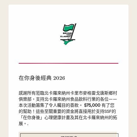
在你身後經典 2026
感謝所有蒞臨北卡羅來納州卡里市麥格雷戈唐斯鄉村
俱樂部，支持北卡羅來納州食品飲料行業的各位——
本次活動籌集了令人矚目的善款。
$75,000
有了您
的幫助！這些至關重要的資金將直接用於支持SSF的
「在你身後」心理健康計畫及其在北卡羅來納州的拓
展。.