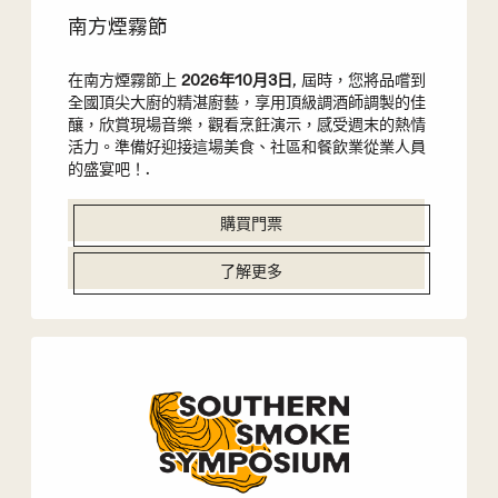
南方煙霧節
在南方煙霧節上
2026年10月3日
, 屆時，您將品嚐到
全國頂尖大廚的精湛廚藝，享用頂級調酒師調製的佳
釀，欣賞現場音樂，觀看烹飪演示，感受週末的熱情
活力。準備好迎接這場美食、社區和餐飲業從業人員
的盛宴吧！.
購買門票
了解更多