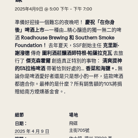
2025年4月9日 @ 5:00 下午
-
下午 7:00
準備好迎接一個難忘的夜晚吧！
慶祝「在你身
後」啤酒上市
—一種由…精心釀造的獨一無二的啤
酒
Roadhouse Brewing 和 Southern Smoke
Foundation！
去年夏天，SSF創始主任
克里斯·
謝潑德
傳奇
圖利酒莊釀酒師特根·帕薩拉克瓦
去旅
行了
傑克森霍爾
創造真正特別的事物：
清爽提神
的5%拉格啤酒
帶著恰到好處的…
香菜和海鹽。.
無
論你是啤酒愛好者還是只是想小酌一杯，這款啤酒
都適合你。最棒的是什麼？所有銷售額的10%將捐
贈給南方煙燻基金會。.
細節
場地
飛碟
日期：
主街705號
2025 年 4 月 9 日