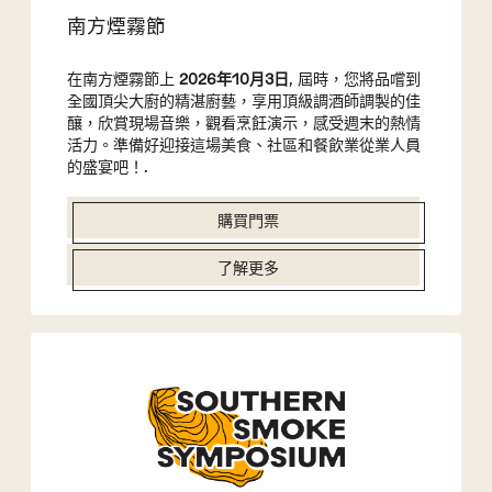
南方煙霧節
在南方煙霧節上
2026年10月3日
, 屆時，您將品嚐到
全國頂尖大廚的精湛廚藝，享用頂級調酒師調製的佳
釀，欣賞現場音樂，觀看烹飪演示，感受週末的熱情
活力。準備好迎接這場美食、社區和餐飲業從業人員
的盛宴吧！.
購買門票
了解更多