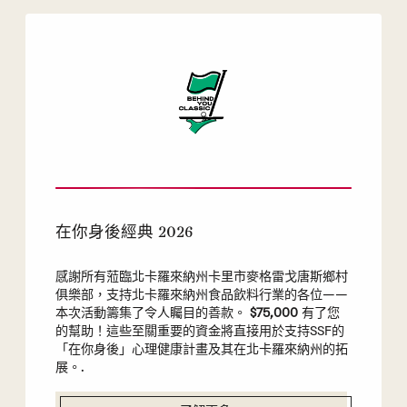
在你身後經典 2026
感謝所有蒞臨北卡羅來納州卡里市麥格雷戈唐斯鄉村
俱樂部，支持北卡羅來納州食品飲料行業的各位——
本次活動籌集了令人矚目的善款。
$75,000
有了您
的幫助！這些至關重要的資金將直接用於支持SSF的
「在你身後」心理健康計畫及其在北卡羅來納州的拓
展。.