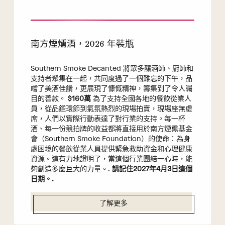
南方煙燻酒，2026 年裝瓶
Southern Smoke Decanted 將眾多釀酒師、廚師和
支持者聚集在一起，共同度過了一個難忘的下午，品
嚐了美酒佳餚，更展現了慷慨精神，籌集到了令人矚
目的善款。
$160萬
為了支持全國各地的餐飲從業人
員，從品鑑環節到氣氛熱烈的現場拍賣，現場座無虛
席，人們以實際行動表達了對行業的支持。每一杯
酒、每一份競拍牌的收益都將直接用於南方煙熏基金
會（Southern Smoke Foundation）的使命：為身
處困境的餐飲從業人員提供緊急救助資金和心理健康
資源。這有力地證明了，當這個行業團結一心時，能
夠創造多麼巨大的力量。.
請記住2027年4月3日這個
日期。.
了解更多