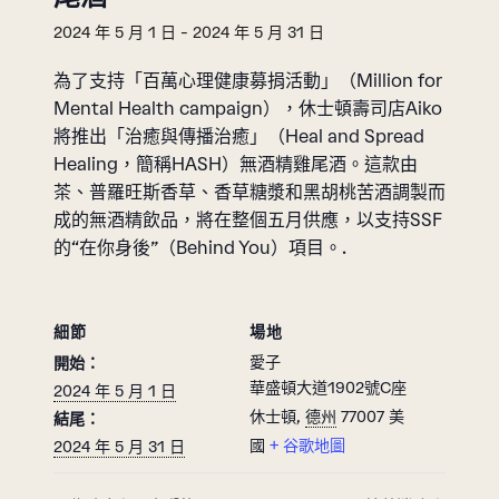
2024 年 5 月 1 日
-
2024 年 5 月 31 日
為了支持「百萬心理健康募捐活動」（Million for
Mental Health campaign），休士頓壽司店Aiko
將推出「治癒與傳播治癒」（Heal and Spread
Healing，簡稱HASH）無酒精雞尾酒。這款由
茶、普羅旺斯香草、香草糖漿和黑胡桃苦酒調製而
成的無酒精飲品，將在整個五月供應，以支持SSF
的“在你身後”（Behind You）項目。.
細節
場地
愛子
開始：
華盛頓大道1902號C座
2024 年 5 月 1 日
休士頓
,
德州
77007
美
結尾：
國
+ 谷歌地圖
2024 年 5 月 31 日