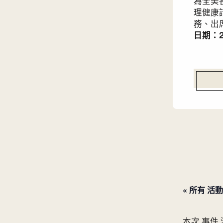
為全美
理健康
務、出
日期：2
« 所有 活動
本次 事件