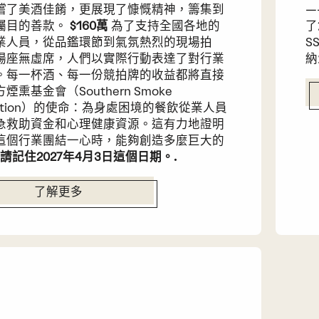
嚐了美酒佳餚，更展現了慷慨精神，籌集到
—
矚目的善款。
$160萬
為了支持全國各地的
了
業人員，從品鑑環節到氣氛熱烈的現場拍
S
場座無虛席，人們以實際行動表達了對行業
納
。每一杯酒、每一份競拍牌的收益都將直接
煙熏基金會（Southern Smoke
dation）的使命：為身處困境的餐飲從業人員
急救助資金和心理健康資源。這有力地證明
這個行業團結一心時，能夠創造多麼巨大的
請記住2027年4月3日這個日期。.
了解更多