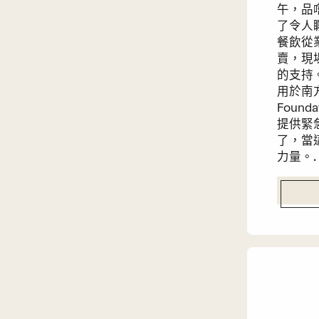
午，品
了令人
餐飲從
賣，現
的支持
用於南方
Foun
提供緊
了，當
力量。.