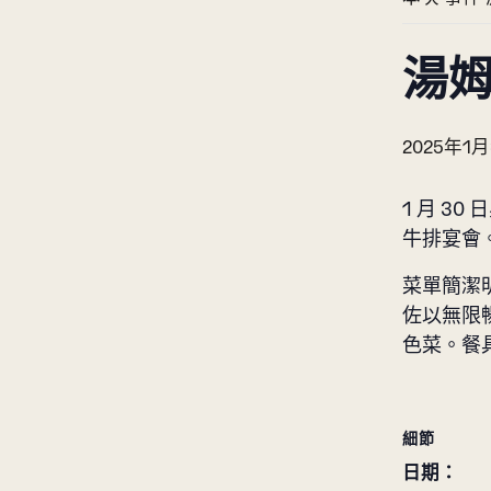
湯姆
2025年1月
1 月 30
牛排宴會。
菜單簡潔
佐以無限
色菜。餐
細節
日期：