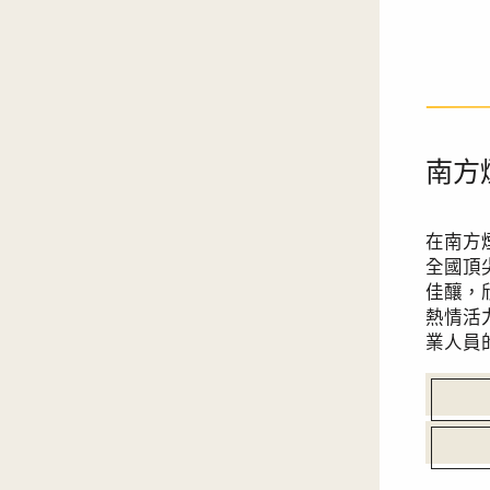
南方
在南方
全國頂
佳釀，
熱情活
業人員