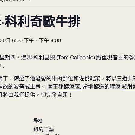
·科利奇歐牛排
30日 6:00 下午
-
下午 9:00
 日星期四，湯姆·科利基奧 (Tom Colicchio) 將重現昔日
.
明了，精選了他最愛的牛肉部位和佐餐配菜，將以三道共
暢飲的波旁威士忌。
國王郡釀酒廠
, 當地釀造的啤酒
發射
具將由我們提供，但完全自願！
場地
紐約工藝