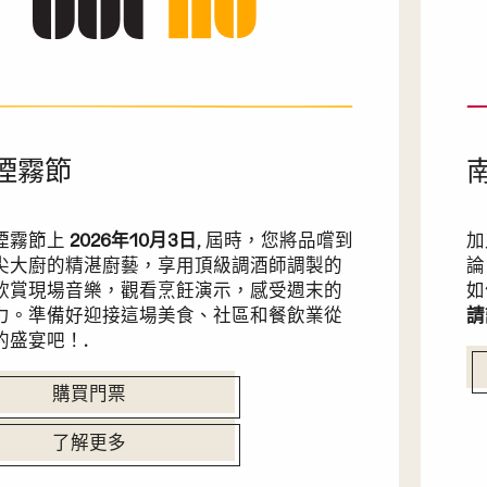
煙霧節
煙霧節上
2026年10月3日
, 屆時，您將品嚐到
加
尖大廚的精湛廚藝，享用頂級調酒師調製的
論
欣賞現場音樂，觀看烹飪演示，感受週末的
如
力。準備好迎接這場美食、社區和餐飲業從
請
的盛宴吧！.
購買門票
了解更多