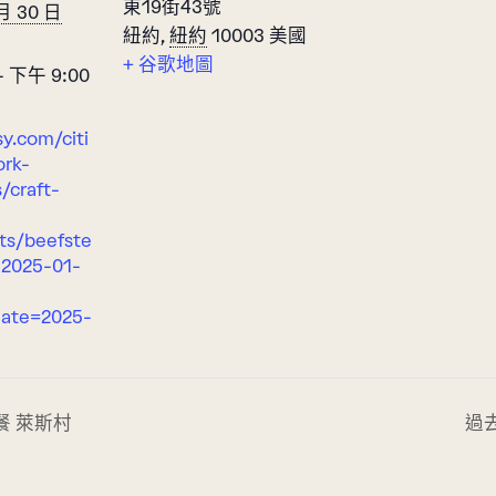
東19街43號
 月 30 日
紐約
,
紐約
10003
美國
+ 谷歌地圖
- 下午 9:00
sy.com/citi
rk-
/craft-
ts/beefste
-2025-01-
date=2025-
餐 萊斯村
過