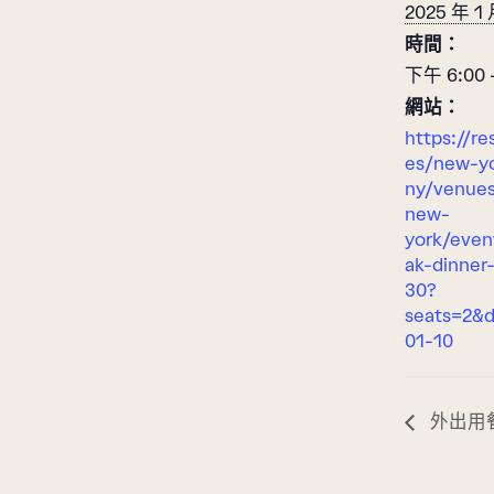
2025 年 1
時間：
下午 6:00 
網站：
https://re
es/new-yo
ny/venues
new-
york/even
ak-dinner
30?
seats=2&
01-10
外出用