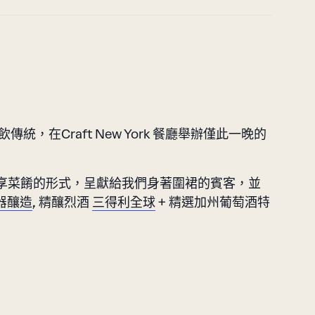
的餐飲傳統，在Craft New York 餐廳舉辦僅此一晚的
享菜餚的形式，呈獻給我們身著圍裙的賓客，並
器釀造
, 精釀烈酒
三得利全球
+ 精選加州葡萄酒特