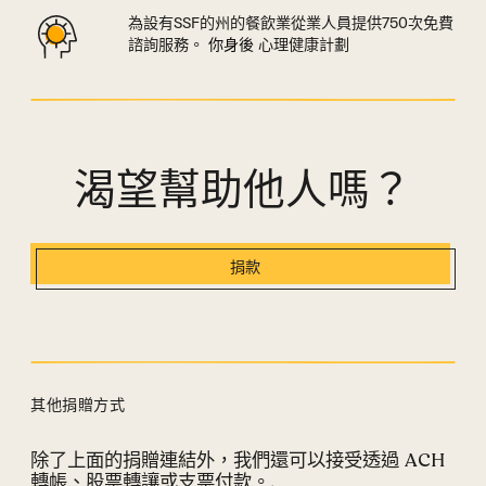
為設有SSF的州的餐飲業從業人員提供750次免費
諮詢服務。
你身後
心理健康計劃
渴望幫助他人嗎？
捐款
其他捐贈方式
除了上面的捐贈連結外，我們還可以接受透過 ACH
其他捐贈方式部分
轉帳、股票轉讓或支票付款。.