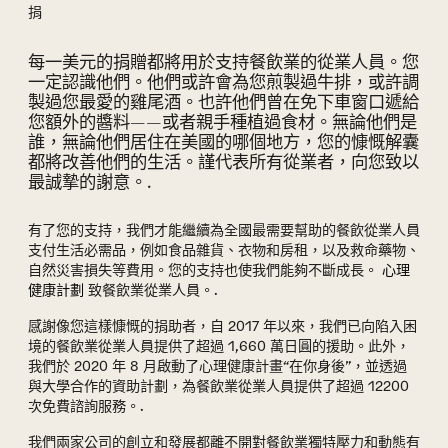
捐
每一美元的捐贈都將用於支持餐飲業的從業人員。您
捐贈區
一定認識他們。他們或許會為您煎製過牛排，或許調
製過您最愛的雞尾酒。也許他們曾在免下車窗口遞給
您額外的醬料——或者親手種植過食材。無論他們是
誰，無論他們居住在美國的哪個地方，您的慷慨解囊
都將改善他們的生活。謹代表所有從業者，向您致以
最誠摯的謝意。.
有了您的支持，我們才能繼續為全國最需要幫助的餐飲從業人員
支付生活必需品，例如食品雜貨、衣物和房租，以及救命藥物、
自然災害損失等費用。您的支持也使我們能夠不斷成長。
心理
健康計劃
致餐飲業從業人員。.
感謝像您這樣慷慨的捐助者，自 2017 年以來，我們已向陷入困
境的餐飲業從業人員提供了超過 1,660 萬日圓的援助。此外，
我們於 2020 年 8 月啟動了心理健康計畫“在你身後”，並透過
與大學合作的資助計劃，為餐飲業從業人員提供了超過 12200
次免費諮詢服務。.
我們兩家公司的創立和發展都離不開對餐飲業獨特壓力和動態有