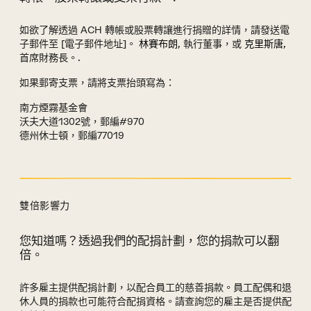
如欲了解透過 ACH 轉帳或股票轉讓進行捐贈的詳情，請發送電
子郵件至 [電子郵件地址]。
林賽布朗
, 執行董事，或
克里斯唐
,
首席財務長。.
如果郵寄支票，請將支票抬頭寫為：
南方煙霧基金會
沃夫大道1302號，郵編#970
德州休士頓，郵編77019
雙倍影響力
您知道嗎？透過我們的配捐計劃，您的捐款可以翻
雙倍影響力部分
倍。
許多雇主提供配捐計劃，以配合員工的慈善捐款。員工配偶和退
休人員的捐款也可能符合配捐資格。請查詢您的雇主是否提供配