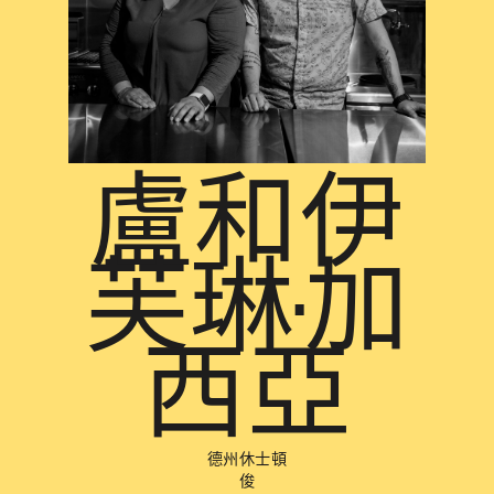
盧和伊
芙琳·加
西亞
德州休士頓
俊