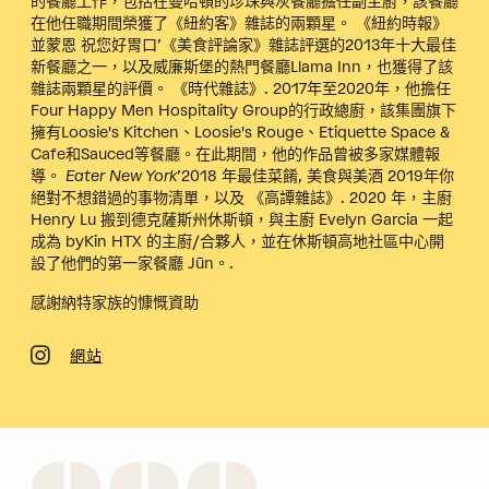
的餐廳工作，包括在曼哈頓的珍珠與灰餐廳擔任副主廚，該餐廳
在他任職期間榮獲了《紐約客》雜誌的兩顆星。
《紐約時報》
並蒙恩
祝您好胃口
’《美食評論家》雜誌評選的2013年十大最佳
新餐廳之一，以及威廉斯堡的熱門餐廳Llama Inn，也獲得了該
雜誌兩顆星的評價。
《時代雜誌》
. 2017年至2020年，他擔任
Four Happy Men Hospitality Group的行政總廚，該集團旗下
擁有Loosie's Kitchen、Loosie's Rouge、Etiquette Space &
Cafe和Sauced等餐廳。在此期間，他的作品曾被多家媒體報
導。
Eater New York
’2018 年最佳菜餚,
美食與美酒
2019年你
絕對不想錯過的事物清單，以及
《高譚雜誌》
. 2020 年，主廚
Henry Lu 搬到德克薩斯州休斯頓，與主廚 Evelyn Garcia 一起
成為 byKin HTX 的主廚/合夥人，並在休斯頓高地社區中心開
設了他們的第一家餐廳 Jūn。.
感謝納特家族的慷慨資助
網站