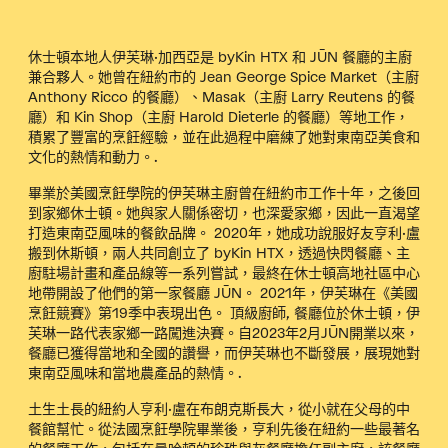
休士頓本地人伊芙琳·加西亞是 byKin HTX 和 JŪN 餐廳的主廚
兼合夥人。她曾在紐約市的 Jean George Spice Market（主廚
Anthony Ricco 的餐廳）、Masak（主廚 Larry Reutens 的餐
廳）和 Kin Shop（主廚 Harold Dieterle 的餐廳）等地工作，
積累了豐富的烹飪經驗，並在此過程中磨練了她對東南亞美食和
文化的熱情和動力。.
畢業於美國烹飪學院的伊芙琳主廚曾在紐約市工作十年，之後回
到家鄉休士頓。她與家人關係密切，也深愛家鄉，因此一直渴望
打造東南亞風味的餐飲品牌。 2020年，她成功說服好友亨利·盧
搬到休斯頓，兩人共同創立了 byKin HTX，透過快閃餐廳、主
廚駐場計畫和產品線等一系列嘗試，最終在休士頓高地社區中心
地帶開設了他們的第一家餐廳 JŪN。 2021年，伊芙琳在《美國
烹飪競賽》第19季中表現出色。
頂級廚師
, 餐廳位於休士頓，伊
芙琳一路代表家鄉一路闖進決賽。自2023年2月JŪN開業以來，
餐廳已獲得當地和全國的讚譽，而伊芙琳也不斷發展，展現她對
東南亞風味和當地農產品的熱情。.
土生土長的紐約人亨利·盧在布朗克斯長大，從小就在父母的中
餐館幫忙。從法國烹飪學院畢業後，亨利先後在紐約一些最著名