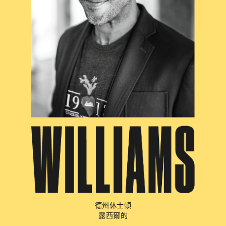
德州休士頓
露西爾的