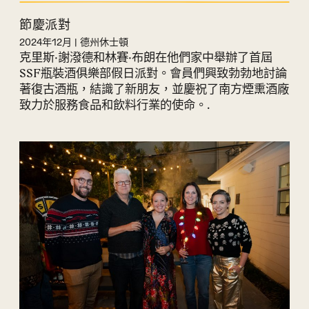
節慶派對
2024年12月 | 德州休士頓
克里斯·謝潑德和林賽·布朗在他們家中舉辦了首屆
SSF瓶裝酒俱樂部假日派對。會員們興致勃勃地討論
著復古酒瓶，結識了新朋友，並慶祝了南方煙熏酒廠
致力於服務食品和飲料行業的使命。.